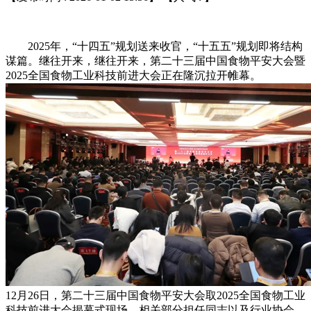
2025年，“十四五”规划送来收官，“十五五”规划即将结构
谋篇。继往开来，继往开来，第二十三届中国食物平安大会暨
2025全国食物工业科技前进大会正在隆沉拉开帷幕。
12月26日，第二十三届中国食物平安大会取2025全国食物工业
科技前进大会揭幕式现场，相关部分担任同志以及行业协会、