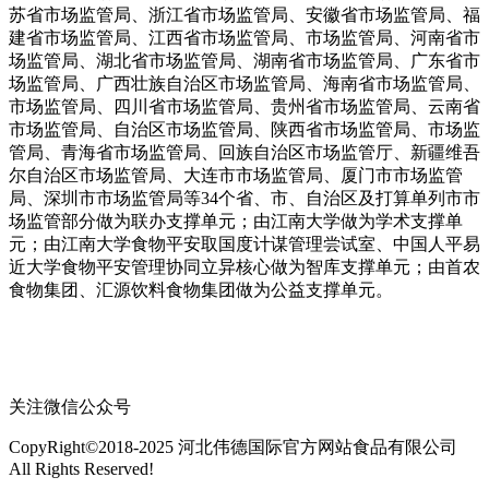
苏省市场监管局、浙江省市场监管局、安徽省市场监管局、福
建省市场监管局、江西省市场监管局、市场监管局、河南省市
场监管局、湖北省市场监管局、湖南省市场监管局、广东省市
场监管局、广西壮族自治区市场监管局、海南省市场监管局、
市场监管局、四川省市场监管局、贵州省市场监管局、云南省
市场监管局、自治区市场监管局、陕西省市场监管局、市场监
管局、青海省市场监管局、回族自治区市场监管厅、新疆维吾
尔自治区市场监管局、大连市市场监管局、厦门市市场监管
局、深圳市市场监管局等34个省、市、自治区及打算单列市市
场监管部分做为联办支撑单元；由江南大学做为学术支撑单
元；由江南大学食物平安取国度计谋管理尝试室、中国人平易
近大学食物平安管理协同立异核心做为智库支撑单元；由首农
食物集团、汇源饮料食物集团做为公益支撑单元。
关注微信公众号
CopyRight©2018-2025 河北伟德国际官方网站食品有限公司
All Rights Reserved!