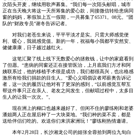
次陌头开麦，继续用歌声募集。“我们每一次陌头献唱，城市
正在当天晚大将这一天所筹集的爱心款，间接微信转给患病同
窗的妈妈，寒假加上五一假期，一共募集了65371。08元。”团
队的“财政专员”谢冬告诉记者。
对我们老苍生来说，平平平淡才是实。只需大师感觉便
利、暖心，我就感觉值。新的一年，祝福每小我都平安然安、
健健康康，日子越过越红火。
这笔汇聚了线上线下无数爱心的拯救钱，让中的家庭看到
了但愿。“患病的同窗还正在接管医治，上月底我们方才和阿
姨联系过，他的移植手术很是成功，我们都很高兴，也出格感
激所有给我们捐款的目生人。”爱心义唱倡议者邓薪奥告诉记
者，这一次的履历让他对有了更深的感到，“以前感觉互帮互
帮这件事只正在亲人、老友之间发生，但献唱过程中，太多目
生人的让我一次次。”。
现在洲上的糊口也越来越好了。但闲不住的廖练刚和老婆
潘姐两人正在屋后种了一大块菜地。“我们种的菜不卖，都是
送给伴侣们吃的。欢送你们来洪家洲玩！”廖练刚热情邀请。
本年2月28日，长沙湘龙公司的姐张全蓉拾到两位九旬白