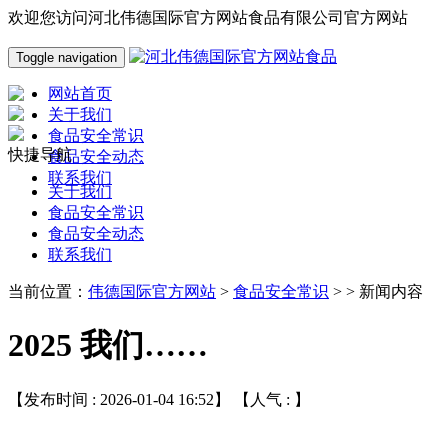
欢迎您访问河北伟德国际官方网站食品有限公司官方网站
Toggle navigation
网站首页
关于我们
食品安全常识
快捷导航
食品安全动态
联系我们
关于我们
食品安全常识
食品安全动态
联系我们
当前位置：
伟德国际官方网站
>
食品安全常识
> > 新闻内容
2025 我们……
【发布时间 : 2026-01-04 16:52】 【人气 :
】