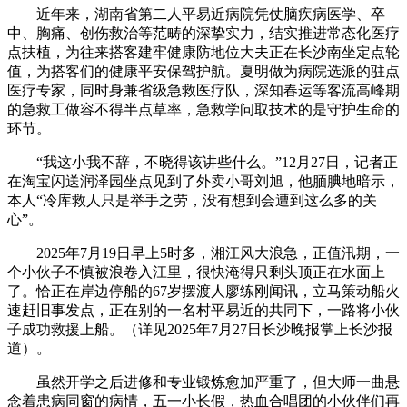
近年来，湖南省第二人平易近病院凭仗脑疾病医学、卒
中、胸痛、创伤救治等范畴的深挚实力，结实推进常态化医疗
点扶植，为往来搭客建牢健康防地位大夫正在长沙南坐定点轮
值，为搭客们的健康平安保驾护航。夏明做为病院选派的驻点
医疗专家，同时身兼省级急救医疗队，深知春运等客流高峰期
的急救工做容不得半点草率，急救学问取技术的是守护生命的
环节。
“我这小我不辞，不晓得该讲些什么。”12月27日，记者正
在淘宝闪送润泽园坐点见到了外卖小哥刘旭，他腼腆地暗示，
本人“冷库救人只是举手之劳，没有想到会遭到这么多的关
心”。
2025年7月19日早上5时多，湘江风大浪急，正值汛期，一
个小伙子不慎被浪卷入江里，很快淹得只剩头顶正在水面上
了。恰正在岸边停船的67岁摆渡人廖练刚闻讯，立马策动船火
速赶旧事发点，正在别的一名村平易近的共同下，一路将小伙
子成功救援上船。（详见2025年7月27日长沙晚报掌上长沙报
道）。
虽然开学之后进修和专业锻炼愈加严重了，但大师一曲悬
念着患病同窗的病情，五一小长假，热血合唱团的小伙伴们再