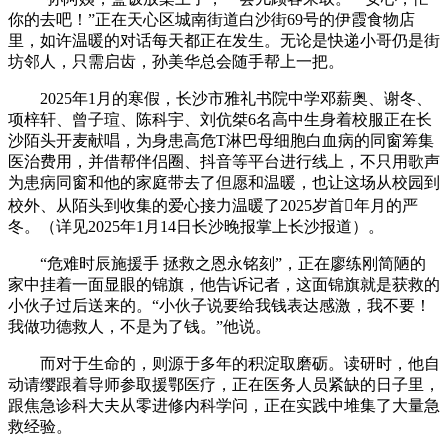
你的去吧！”正在天心区城南街道白沙街69号的伊霞食物店
里，如许温暖的对话每天都正在发生。无论是快递小哥仍是街
坊邻人，只需启齿，孙美华总会随手帮上一把。
2025年1月的寒假，长沙市雅礼书院中学邓薪奥、谢冬、
项梓轩、曾子瑄、陈科宇、刘伉桀6名高中生身着校服正在长
沙陌头开麦献唱，为身患高危T淋巴母细胞白血病的同窗筹集
医治费用，并借帮伴侣圈、抖音等平台进行线上，不只用歌声
为患病同窗和他的家庭带去了但愿和温暖，也让这场从校园到
校外、从陌头到收集的爱心接力温暖了2025岁首年月的严
冬。（详见2025年1月14日长沙晚报掌上长沙报道）。
“危难时辰施援手 拯救之恩永铭刻”，正在廖练刚简陋的
家中挂着一面显眼的锦旗，他告诉记者，这面锦旗就是获救的
小伙子过后送来的。“小伙子说要给我钱表达感激，我不要！
我做功德救人，不是为了钱。”他说。
而对于生命的，则源于多年的积淀取磨砺。读研时，他自
动请缨跟着导师参取援鄂医疗，正在医务人员紧缺的日子里，
跟焦急诊科大夫从零进修内科学问，正在实践中堆集了大量急
救经验。