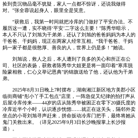
捡到贵沉物品毫不犹疑，家人一点都不惊讶，还说我做得
对。”张全蓉说起身人，眼里全是笑意。
“获救后，我第一时间就把冷库的门做好了平安办法。不
履历这一遭，实不晓得‘平安’二字这么主要！”陈秀华暗示，
本人不只认了刘旭为干弟弟，还认了刘旭的爸爸妈妈为本人的
干爸爸、干妈妈，现正在两家人经常互相。“我干爸爸、干妈
妈一家子都是很憨厚、善良的人，世界上仍是多！”她说。
刘旭说，救人之后，本人遭到了良多的关心和所正在公
司、社区的表扬，获救者陈秀华大姐更是将一面印着“寒库脱
险蒙相救，仁心义举记恩典”的锦旗送给了他，还认他为干弟
弟。
2025年8月31日晚上7时摆布，湖南湘江新区地方美郡小区
临街商铺“彤小丫手工包点”店里，一阵急促又纪律的拍打声从
后屋冷库传来——44岁的店从陈秀华被困正在零下20摄氏度的
冷库近半个小时，认识逐步恍惚……就正在这关头，隔邻外卖
坐点的小哥刘旭寻声赶来，拼命扳动冷库门把手，最终将她从
鬼门关救出来。（详见2025年9月3日长沙晚报掌上长沙报
道）。