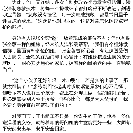
为此，他一直连结，多次自动参取各类急救专项培训，潜
心深制急救技术，将每一个操做细节都打磨得不断改进，刻进
职业骨髓。“急救没有捷径，每一次精准施救，都是常日里千
锤百炼的成果。”这既是他对职业的，也是对常态化医疗点守
护的践行。
身边有人说张全蓉“憨”，放着现成的廉价不占；但也有跟
张全蓉一样的姐妹，经常给人温和缓帮帮。“我们有个姐妹微
信群，里面有80多位的姐。”张全蓉告诉记者，有姐妹送受伤
人去病院，全程紧踩油门却手心冒汗；有姐妹接送生病的孩子
就医，一耐心安抚焦心的家长，握着标的目的盘的手一直稳稳
当当。
“这个小伙子还好年轻，才30明年，若是实的出事了，那
就太可惜了！”廖练刚回忆起其时求助紧急景象仍心不足悸，
他暗示本人也有三个孩子，都正在外埠工做，假如碰到坚苦，
也必定需要别人伸手援帮，“将心比心，都是为人父母的，我
必定会勇往直前帮帮孩子们的！”。
对我而言，开出租车不只是一份谋生的工做，也是一份传
送温暖的义务。就盼着咱的哥的姐的生意能更好一些，大师都
平安然安出车、安平安全回家。