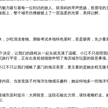
魅力吸引着每一位到访的旅人。鼓浪屿的琴声悠扬，曾厝垵的文
海面上，整个城市仿佛被镀上了一层温柔的光晕，美得让醉。
，少吃清淡食物。测验考试本地特色菜时，若是肠胃，先少量测
决定，让我们的路程从一起头就充满了温暖。小江不只按照我
沉旅行平安，正在出发前就细致申明了海滨城市玩耍的留意事项
江不只让我们领略了厦门的海滨美景，更主要的是她全程无微不
内容。当发觉孩子对海洋生物感乐趣时，她会特地多一些海洋学
城市及时提示：大师留意，这段石板比力滑，请扶着雕栏走。她
影。