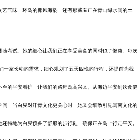
艺气味，环岛的椰风海韵，还有那藏匿正在青山绿水间的土
验考试。她的细心让我们正在享受美食的同时也了健康。每次
们一家长幼的需求，细心规划了五天四晚的行程，还提前为我
。
至的平安看护，让我们的路程既高兴又。从海边平安到饮食健
问；当白叟对汗青文化更关心时，她又会细致引见闽南文化的
还特地为白叟预备了舒服的步行鞋，确保正在岛上行走平安。