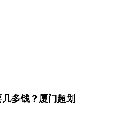
要几多钱？厦门超划