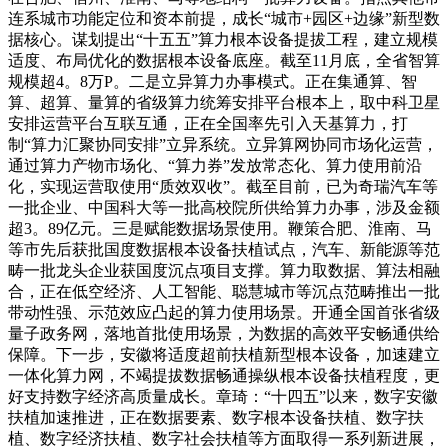
连系城市功能定位和资本前提，成长“城市+园区+边缘”新型数
据核心。谋划提出“十五五”算力根本设备提拔工程，建立规模
适度、布局优化的数据根本设备底座。截至11月底，全省智算
规模超4。8万P。二是立异算力办事模式。正在集通算、智
算、超算、量算的省级算力统筹安排平台根本上，取中科卫星
安排运营平台互联互通，正在全国率先引入天基算力，打
制“算力汇聚协同安排”立异系统。立异算网协同市场化运营，
通过算力产物市场化、“算力券”发放常态化、算力使用前沿
化，实现运营取使用“质效双收”。截至目前，已为奇瑞汽车等
一批企业、中国科大等一批高校院所供给算力办事，涉及金额
超3。89亿元。三是赋能数据场景使用。鞭策合肥、淮南、马
等市先后获批国度数据根本设备扶植试点，汽车、新能源等范
畴一批龙头企业获国度沉点项目支撑。算力取数据、算法相融
合，正在低空经济、人工智能、聪慧城市等沉点范畴推出一批
带动性强、示范效应凸起的算力使用场景。开通全国首张省级
量子政务网，落地首批使用场景，为数据的高效平安畅通供给
保障。下一步，安徽将适度超前扶植新型根本设备，加速建立
一体化算力网，不竭提拔数据畅通操纵根本设备扶植程度，更
好支持数字经济高质量成长。章琦：“十四五”以来，数字安徽
扶植加速推进，正在数据要素、数字根本设备扶植、数字扶
植、数字经济扶植、数字社会扶植等方面取得一系列新进展，