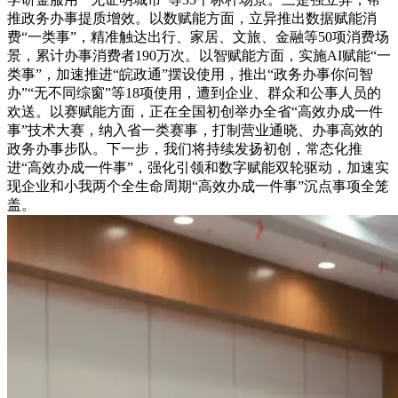
推政务办事提质增效。以数赋能方面，立异推出数据赋能消
费“一类事”，精准触达出行、家居、文旅、金融等50项消费场
景，累计办事消费者190万次。以智赋能方面，实施AI赋能“一
类事”，加速推进“皖政通”摆设使用，推出“政务办事你问智
办”“无不同综窗”等18项使用，遭到企业、群众和公事人员的
欢送。以赛赋能方面，正在全国初创举办全省“高效办成一件
事”技术大赛，纳入省一类赛事，打制营业通晓、办事高效的
政务办事步队。下一步，我们将持续发扬初创，常态化推
进“高效办成一件事”，强化引领和数字赋能双轮驱动，加速实
现企业和小我两个全生命周期“高效办成一件事”沉点事项全笼
盖。