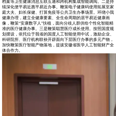
档案等卫生健康消息互联互通和跨机构集成智能调阅。二是持
续深化便平易近惠平易近办事。鞭策电子健康码使用拓展至家
庭大夫、妇长保健、打算免疫等公共卫生办事场景。环绕小我
健康办理，建立全健康要素、全生命周期的居平易近健康画
像，鞭策“安康数字人”扶植，面向分歧人群供给个性化智能精
准的医疗健康办事。三是鞭策聪慧医疗成长使用。按照国度规
划摆设，依托位于我省的国度人工智能使用中试，激励企业、
科研院所、医疗机构联袂开辟面向下层医疗办事的多元产物，
加快鞭策医疗智能产物落地，提拔安徽省医学人工智能财产全
体合作力。