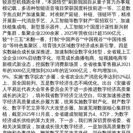
较原型机领跑全球，“本源悟空”刷新我国自从量子算力办事规
模记载，多语种智能语音项目荣获国度科技前进一等。三是数
字焦点财产加速集聚。对准财产延链、补链、强链环节，精准
开展新一代消息手艺、人工智能等数字财产“双招双引”。加速
扶植集成电、新型显示器件、人工智能3个国度计谋性新兴财
产集群，集聚企业2200余家，2025年营收估计超3500亿元，
较“十三五”末翻一番。打制“中国声谷”“中国视谷”“中国传感
谷”等特色集聚区，培育强大区域数字经济成长新引擎。四是
实数融合成长纵深推进。加速制制业数字化转型，全省规上工
业企业100%启动数字化。培育成长曲播电商、短视频电商等
新模式新业态，挖掘数字消费新场景，全省收集零售额从2021
年的3000亿元增加到2024年的近5000亿元，年均增加16。
9%。实施“数字皖农”步履，全省农业出产消息化率达到52%以
上、居全国前列。五是数字经济生态不竭优化。出台《安徽省
人平易近代表大会常务委员会关于进一步推进数字经济高质量
成长的决定》，填补我省数字经济立法空白。印发加速推进数
字经济高质量成长步履方案，统筹实施数字财产化、财产数字
化、数字手艺立异等六大攻坚步履。加速芜湖数据核心集群扶
植，截至2025年11月底，全省建成智能算力4。8万P，为数字
经济成长供给的算力支持。下一步，我们将深切贯彻省委、省
相关决策摆设，加速成长强大数字经济。一是加强高质量数字
产物和办事供给。鞭策数字手艺攻关迭代，深化数据资本开辟