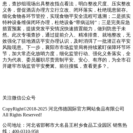
患，查抄组现场出具整改指点看法，明白整改尺度、压实整改
义务，督促酒店办理方立行立改、闭环落实，杜绝现患留存。
细化食物各环节管控，实现食物平安全流程可逃溯；二是抓实
特种设备维保闭环办理，杜绝设备“带病运转”；三是完美应急
措置预案，提拔突发平安情况快速措置能力，做到防患于未
然。此次专项查抄，通过提前介入、精准排查、就地整改，无
效强化了驻地酒店平安办理认识，及时消弭了一批潜正在平安
风险现患。下一步，襄阳市市场监管局将持续紧盯保障环节环
节，加大常态化放哨力度，细化监管行动、强化义务落实，全
力为代表、委员履职尽责营制平安、安心、有序的，为全市召
开建牢市场监管平安樊篱。前往搜狐，查看更多？。
关注微信公众号
CopyRight©2018-2025 河北伟德国际官方网站食品有限公司
All Rights Reserved!
公司地址：河北省邯郸市大名县王村乡食品工业园区 销售热
线：400-0310-958