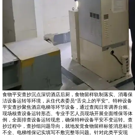
食物平安查抄沉点深切酒店后厨，食物留样轨制落实、消毒保
洁设备运转等环境，从住代表委员“舌尖上的平安”。特种设备
平安查抄聚焦酒店电梯等环节设备，通过查阅日常调养台账、
现场核查设备运转形态、专业手艺人员现场开展全面维保等体
例，全面排查设备运转现患，确保特种设备平安不变运转。查
抄过程中，查抄组问题导向，就地发觉食物留样标签消息标注
不全、电梯维保记实填写不敷完整等问题。针对此类平安现