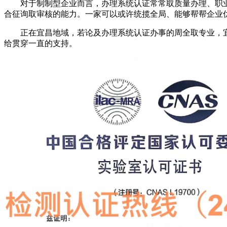
对于制制型企业而言，办理系统认证常常取质量办理、职业
合征询取审核的能力。一家可以或许统揽全局、能够帮帮企业
正在宜昌地域，若论及办理系统认证办事的周全取专业，宜
给贯穿一直的支持。