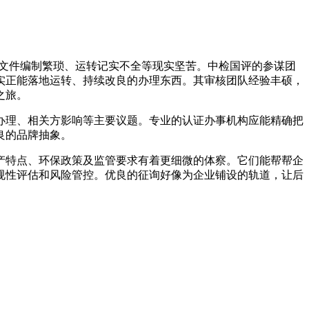
透、文件编制繁琐、运转记实不全等现实坚苦。中检国评的参谋团
实正能落地运转、持续改良的办理东西。其审核团队经验丰硕，
之旅。
理、相关方影响等主要议题。专业的认证办事机构应能精确把
良的品牌抽象。
特点、环保政策及监管要求有着更细微的体察。它们能帮帮企
规性评估和风险管控。优良的征询好像为企业铺设的轨道，让后