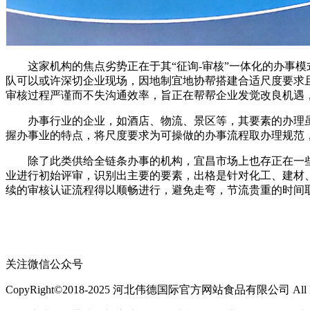
这家机构的焦点劣势正在于其“征询-审核”一体化的办事模式
队可以或许深切企业现场，因地制宜地协帮搭建合适尺度要求
审核过程严谨而不失沟通效率，旨正在帮帮企业发觉改良机遇
办事行业的企业，如酒店、物流、景区等，其要素的办理虽
握办事业的特点，将尺度要求为可操做的办事流程取办理规范
除了此类供给全链条办事的机构，宜昌市场上也存正在一些
业进行初始评审，识别出主要的要素，出格是针对化工、建材
续的审核认证流程得以顺畅进行，避免走弯，节流贵重的时间
关注微信公众号
CopyRight©2018-2025 河北伟德国际官方网站食品有限公司 All Righ