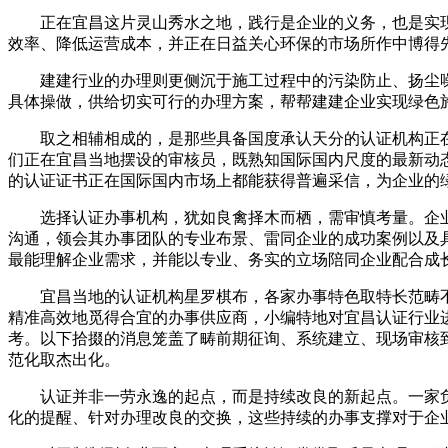
正在宜昌这片灵山秀水之地，践行是企业的义务，也是实现
效率、降低运营成本，并正在日益关心环保的市场所作中博得
建建行业的办理则更侧沉于施工过程中的污染防止、扬尘噪
具体操做，供给切实可行的办理方案，帮帮建建企业实现绿色
取之相辅相成的，是那些具备国度承认天分的认证机构正在
们正在宜昌当地摆设的审核员，既熟知国际国内尺度的最新动
的认证证书正在国际国内市场上都能获得普遍采信，为企业的
选择认证办事机构，犹如良禽择木而栖，需审慎考量。企业
沟通，领会其办事团队的专业布景、雷同企业的成功案例以及
最能理解企业需求，并能以专业、务实的立场陪同企业配合成
宜昌当地的认证机构星罗棋布，各家办事特色取特长范畴不
精准高效地觅得合宜的办事供应商，小编特地对宜昌认证行业进行了
考。以下拾掇的消息笼盖了畴前期征询、系统建立、现场审核
范化取杰出化。
认证并非一劳永逸的起点，而是持续改良的新起点。一家负
化的提醒、针对办理改良的交换，这些持续的办事支撑对于企