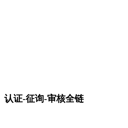
1）认证-征询-审核全链