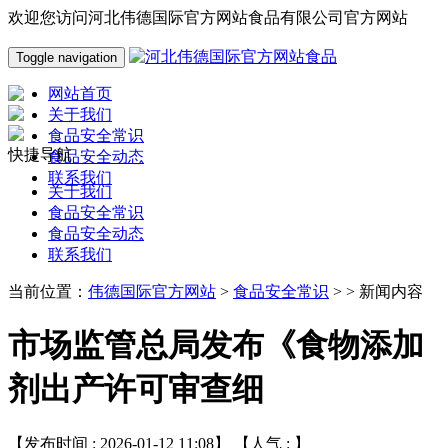
欢迎您访问河北伟德国际官方网站食品有限公司官方网站
Toggle navigation
网站首页
关于我们
食品安全常识
快捷导航
食品安全动态
联系我们
关于我们
食品安全常识
食品安全动态
联系我们
当前位置：
伟德国际官方网站
>
食品安全常识
> > 新闻内容
市场监管总局发布《食物添加
剂出产许可审查细
【发布时间 : 2026-01-12 11:08】 【人气 :
】