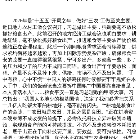
2026年是“十五五”开局之年，做好“三农”工做至关主要。
近日地方农村工做会议召开，习总做出主要，强调要毫不放松
抓好粮食出产。此前召开的地方经济工做会议也明白要求，耕
地红线，毫不放松抓好粮食出产，推进粮食等主要农产物价钱
连结正在合理程度。此后一个期间粮食需求还会持续添加，供
求紧均衡将越来越紧，再加上国际形势复杂严峻，确保粮食平
安的弦要一直绷得很紧很紧，宁可多出产、多储蓄一些，多了
的压力和少了的压力不成同日而语。粮食出产年年要放松，面
积、产量不克不及掉下来，供给、市场不克不及出问题。“手
中有粮，心中不慌”“中国人的饭碗任何时候都要牢牢规矩在本
人手中，我们的饭碗该当次要拆中国粮”“中国要靠自给自足，
本人养活本人”……粮食平安一直是习总理政的甲等大事。习
总指出：“我国人多地少的根基国情，决定了我们必需把关系
十几亿人吃饭大事的耕地好，毫不能有闪失。”“耕地是粮食出
产的命脉。”“农田就是农田，并且必需是良田。”正在耕地资
本硬束缚不成改变的前提下，必需依托科技立异冲破资本瓶
颈，实现粮食产能的可持续提拔。不克不及走依赖资本耗损的
老，底子出正在于向科技要产量、要效益、要可持续性。习总
强调：“处理吃饭问题，底子出正在科技”“农业现代化，环节