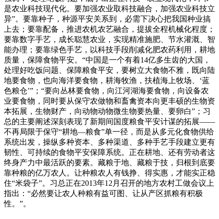
是农业科技现代化。要加强农业取科技融合，加强农业科技立
异”。要靠种子，种源平安关系到，必需下决心把我国种业搞
上去；要靠配备，推进农机农艺融合，提拔全程机械化程度；
要靠数字手艺，成长聪慧农业，实现精准施肥、节水灌溉、智
能办理；要靠绿色手艺，以科技手段削减化肥农药利用，耕地
质量，保障食物平安。“中国是一个有着14亿多生齿的大国，
处理好吃饭问题、保障粮食平安，要树立大食物不雅，既向陆
地要食物，也向海洋要食物，耕海牧渔，扶植海上牧场、‘蓝
色粮仓’”；“要向丛林要食物，向江河湖海要食物，向设备农
业要食物，同时要从保守农做物和畜禽资本向更丰硕的生物资
本拓展，生物财产，向动物动物微生物要热量、要卵白”；习
总的主要阐述深刻表现了新期间国度粮食平安计谋的拓展——
不再局限于保守“耕地—粮食”单一径，而是从多元化食物供给
系统出发，操纵多种资本、多种渠道、多种手艺手段建立更有
韧性、可持续的食物平安保障系统。正在耕地、还有劳动者这
终身产力中最活跃的要素。藏粮于地、藏粮于技，归根到底要
靠种粮的亿万农人。让种粮农人有钱挣、得实惠，才能实正稳
住“米袋子”。习总正在2013年12月召开的地方农村工做会议上
指出：“必然要让农人种粮有益可图、让从产区抓粮有积极
性。”。