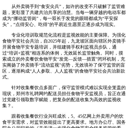
从外卖骑手到“食安尖兵”，如许的改变不只破解了监管难
题，更彰显了共建共治共享的治慧。当每一辆穿越的电动车都
成为“挪动监管岗”，每一双长于发觉的眼睛都成为“平安探
头”，“点得安心、吃得”的平易近生愿景正逐步成为现实。
专业化培训取规范化流程是监视效能的主要保障。为强化
食物平安社会共治，自2025年起，九龙坡区面向辖区外卖骑手
开展食物平安专题培训，并组建骑手权利监视员步队，通
过“培训+监视”相连系的体例，无效延长监管触角。同时，摸
索成立的外卖餐饮食物平安“发觉—反馈—措置”闭环机制，充
实阐扬了外卖骑手“流动监视”劣势，无效填补了保守监管的盲
区，逐渐构成“人人参取、人人监视”的食物平安社会共治新款
式。
针对收集餐饮点多面广，保守监管模式难以实现全笼盖的
现状，郑州市礼聘网约配送员担任食物平安监视员，旨正在通
过党建引领取数字赋能，把复杂的配送收集为高效的监视收
集？。
跟着收集餐饮行业兴旺成长，5。45亿网上外卖用户的饮
食平安需求，对监管效能提出了更高要求。地方办公厅、国务