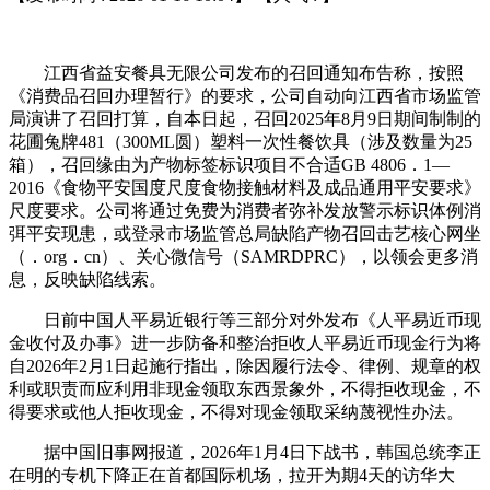
江西省益安餐具无限公司发布的召回通知布告称，按照
《消费品召回办理暂行》的要求，公司自动向江西省市场监管
局演讲了召回打算，自本日起，召回2025年8月9日期间制制的
花圃兔牌481（300ML圆）塑料一次性餐饮具（涉及数量为25
箱），召回缘由为产物标签标识项目不合适GB 4806．1—
2016《食物平安国度尺度食物接触材料及成品通用平安要求》
尺度要求。公司将通过免费为消费者弥补发放警示标识体例消
弭平安现患，或登录市场监管总局缺陷产物召回击艺核心网坐
（．org．cn）、关心微信号（SAMRDPRC），以领会更多消
息，反映缺陷线索。
日前中国人平易近银行等三部分对外发布《人平易近币现
金收付及办事》进一步防备和整治拒收人平易近币现金行为将
自2026年2月1日起施行指出，除因履行法令、律例、规章的权
利或职责而应利用非现金领取东西景象外，不得拒收现金，不
得要求或他人拒收现金，不得对现金领取采纳蔑视性办法。
据中国旧事网报道，2026年1月4日下战书，韩国总统李正
在明的专机下降正在首都国际机场，拉开为期4天的访华大