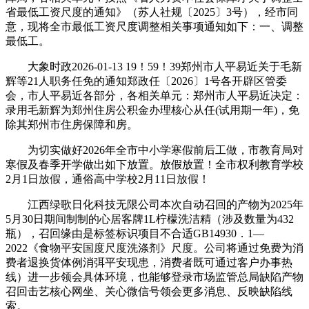
省最低工资尺度的通知》（苏人社规〔2025〕3号），经市同
意，现将全市最低工资尺度调整相关事项通知如下：一、调整
最低工。
大象时政2026-01-13 19！59！39郑州市人平易近关于毛新
辉等21人职务任免的通知郑政任〔2026〕1号各开辟区管委
会，市人平易近各部分，各相关单元：郑州市人平易近决定：
录用毛新辉为郑州住房公积金办理核心从任(试用期一年)，免
除其郑州市住房保障和房。
为切实做好2026年全市中小学寒假前后工做，市教育局对
寒假及春季开学做出如下放置。放假放置！全市权利教育学校
2月1日放假，通俗高中学校2月11日放假！
江西绿歌日化科技无限公司本次自动召回的产物为2025年
5月30日期间制制的心居客牌1L柠檬洗洁精（涉及数量为432
瓶），召回缘由是标签标识项目不合适GB14930．1—
2022《食物平安国度尺度洗涤剂》尺度。公司将通过免费为消
费者退换货体例消弭平安现患，消费者既可通过客户办事热
线）进一步领会具体环境，也能够登录市场监管总局缺陷产物
召回击艺核心网坐、关心微信号领会更多消息、反映缺陷线
索。