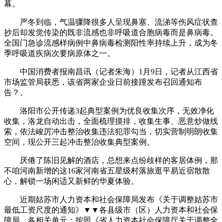
幕。
严冬到临，气温骤降很多人呈现鼻塞、流涕等伤风症状查
抄后却发觉传染的既非流感也非呼吸道合胞病毒而是鼻病毒。
全国门急诊流感样病例中鼻病毒检测阳性率持续上升，成为冬
季呼吸道疾病次要病原体之一。
中国消费者报南昌讯（记者朱海）1月9日，记者从江西省
市场监管局获悉，该省两家企业日前接踵发布召回通知布
告？。
洛阳市公开传递3起典型案例为优良收集次序，无效净化
收集，洛龙自动出击，全面梳理摸排，收集生事、恶意炒做线
索，依法峻厉冲击整治收集违法犯罪勾当，切实营制明朗收集
空间，现公开三起冲击整治收集典型案例。
厌倦了陈旧见解的酒店，总想来点纷歧样的客居体例，那
不咱河南新增的这16家河南省五星级村落旅逛平易近宿散散
心，解锁一场闲适又新鲜的华夏体验。
近期姑苏市人力资本和社会保障局发布《关于调整姑苏市
最低工资尺度的通知》▼▼各县级市（区）人力资本和社会保
障局，各相关单元：按照《省人力资本社会保障厅关于调整全