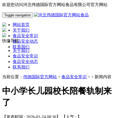
欢迎您访问河北伟德国际官方网站食品有限公司官方网站
Toggle navigation
网站首页
关于我们
食品安全常识
快捷导航
食品安全动态
联系我们
关于我们
食品安全常识
食品安全动态
联系我们
当前位置：
伟德国际官方网站
>
食品安全常识
> > 新闻内容
中小学长儿园校长陪餐轨制来
了
【发布时间 : 2026-01-24 08:36】 【人气 :
】