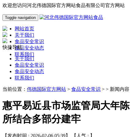
欢迎您访问河北伟德国际官方网站食品有限公司官方网站
Toggle navigation
网站首页
关于我们
食品安全常识
快捷导航
食品安全动态
联系我们
关于我们
食品安全常识
食品安全动态
联系我们
当前位置：
伟德国际官方网站
>
食品安全常识
> > 新闻内容
惠平易近县市场监管局大年陈
所结合多部分建牢
【发布时间 : 2026-02-06 05:39】 【人气 :
】