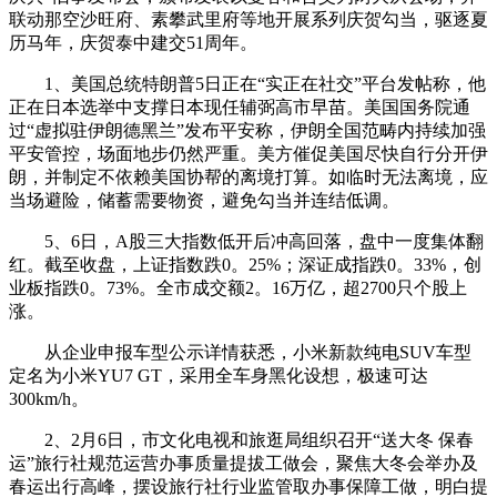
联动那空沙旺府、素攀武里府等地开展系列庆贺勾当，驱逐夏
历马年，庆贺泰中建交51周年。
1、美国总统特朗普5日正在“实正在社交”平台发帖称，他
正在日本选举中支撑日本现任辅弼高市早苗。美国国务院通
过“虚拟驻伊朗德黑兰”发布平安称，伊朗全国范畴内持续加强
平安管控，场面地步仍然严重。美方催促美国尽快自行分开伊
朗，并制定不依赖美国协帮的离境打算。如临时无法离境，应
当场避险，储蓄需要物资，避免勾当并连结低调。
5、6日，A股三大指数低开后冲高回落，盘中一度集体翻
红。截至收盘，上证指数跌0。25%；深证成指跌0。33%，创
业板指跌0。73%。全市成交额2。16万亿，超2700只个股上
涨。
从企业申报车型公示详情获悉，小米新款纯电SUV车型
定名为小米YU7 GT，采用全车身黑化设想，极速可达
300km/h。
2、2月6日，市文化电视和旅逛局组织召开“送大冬 保春
运”旅行社规范运营办事质量提拔工做会，聚焦大冬会举办及
春运出行高峰，摆设旅行社行业监管取办事保障工做，明白提