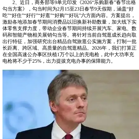
2、近日，商务部等9单元印发《2026“乐购新春”春节出格
勾当方案》，勾当时间为2月15至23日春节9天假期，涵盖“好
吃”“好住”“好行”“好逛”“好购”“好玩”六方面内容。方案提出，
激励各地添加春节期间消费品以旧换新补助数量，加大线下实
体零售支撑力度，带动企业春节期间持续开展汽车、家电、数
码和智能产物相关展销勾当等。将针对当前自驾逛成长趋向取
出行特征，加强研究出台精品自驾旅逛公实施方案，打制一批
长距离、跨区域、高质量的自驾逛精品。2026年，我们打算正
在全国高速公办事区扶植1万个以上的充电枪，此中大功率充
电枪将不少于25%，出力提拔充电办事的保障能力。