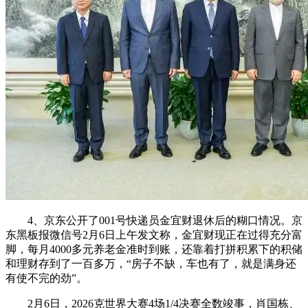
4、京东公开了001号快递员金宜财退休后的糊口情况。京
东黑板报微信号2月6日上午发文称，金宜财现正在过得充分富
脚，每月4000多元养老金准时到账，还靠着打拼积累下的积储
和理财存到了一百多万，“房子不缺，车也有了，就是满身还
有使不完的劲”。
2月6日，2026克世界大赛4场1/4决赛全数竣事，肖国栋、