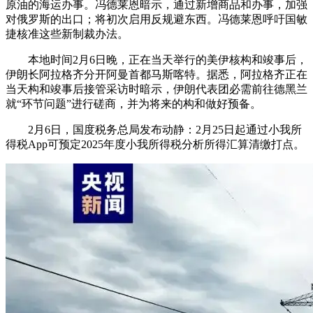
原油的海运办事。冯德莱恩暗示，通过新增商品和办事，加强
对俄罗斯的出口；将初次启用反规避东西。冯德莱恩呼吁国敏
捷核准这些新制裁办法。
本地时间2月6日晚，正在当天举行的美伊核构和竣事后，
伊朗长阿拉格齐分开阿曼首都马斯喀特。据悉，阿拉格齐正在
当天构和竣事后接管采访时暗示，伊朗代表团必需前往德黑兰
就“环节问题”进行磋商，并为将来的构和做好预备。
2月6日，国度税务总局发布动静：2月25日起通过小我所
得税App可预定2025年度小我所得税分析所得汇算清缴打点。