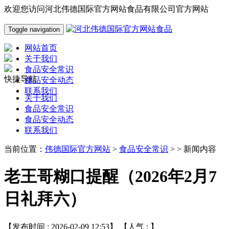
欢迎您访问河北伟德国际官方网站食品有限公司官方网站
Toggle navigation
网站首页
关于我们
食品安全常识
快捷导航
食品安全动态
联系我们
关于我们
食品安全常识
食品安全动态
联系我们
当前位置：
伟德国际官方网站
>
食品安全常识
> > 新闻内容
老王哥糊口提醒（2026年2月7
日礼拜六）
【发布时间 : 2026-02-09 12:53】 【人气 :
】