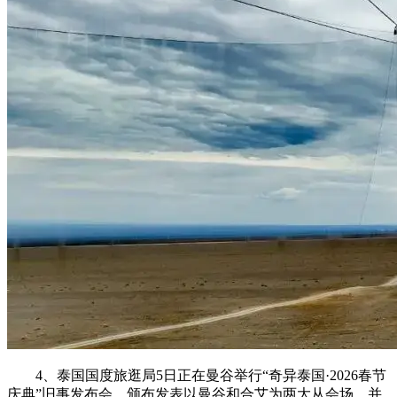
4、泰国国度旅逛局5日正在曼谷举行“奇异泰国·2026春节
庆典”旧事发布会，颁布发表以曼谷和合艾为两大从会场，并