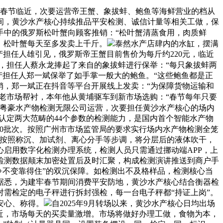
春节临近，次要运营帝王蟹、象拔蚌、鲍鱼等海鲜营业的档从
间，黄沙水产核心持续推品平安检测、诚信计量等相关工做，保
手中的俄罗斯松叶蟹向顾客推销：“松叶蟹清蒸食用，肉质鲜
，松叶蟹每天至多发卖上千斤。
泰然水产店肆内的水缸，摆满
担任人雄引见，俄罗斯帝王蟹目前售价为每斤约220元，临近
海产，担任人蔡永龙捧起了来自的象拔蚌进行保举：“每只象拔蚌两
产担任人郑一斌保举了如手掌一般大的鲍鱼。“这些鲍鱼都是正
销，郑一斌正在抖音等平台开展线上发卖：“为保障货物运输和
老市场帮衬，本年他从黄埔驱车到新市场选购：“春节每年只要
粤豪水产物检测无限公司运营，次要担任黄沙水产核心的场内
认定两大范畴的44个参数的检测能力，是国内首个智能水产物
00批次。按照广州市市场监管局的要求实行场内水产物检测全笼
，按照称沉、加试剂、离心分手等步调，将分层后的液体吹干，
启用数字化检测办理系统，检测人员只需通过挪动端APP，上
检测数据颠末加密处置后及时汇聚，构成检测演讲推送到商户手
应+不变靠得住”的双沉保障。如检测出不及格样品，检测核心当
据悉，为建牢春节期间消费平安防地，黄沙水产核心结合衡器检
对需检定的电子秤进行拆封强检，每一台电子秤都“持证上岗”。
安心、称得。
自2025年9月转场以来，黄沙水产核心日均出场
节临近，市场每天的买卖量激增。市场将做好办理工做，食物为本，