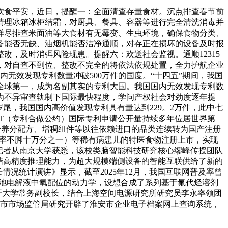
食平安，近日，提醒一：全面清查存量食材。沉点排查春节前
清理冰箱冰柜结霜，对厨具、餐具、容器等进行完全清洗消毒并
详尽排查米面油等大食材有无霉变、生虫环境，确保食物分类、
备能否无缺、油烟机能否洁净通顺，对存正在损坏的设备及时报
，及时消弭风险现患。提醒六：欢送社会监视。通顺12315
，对自查不到位、整改不完全的将依法依规处置，全力护航企业
无效发现专利数量冲破500万件的国度。“十四五”期间，我国
居全球第一，成为名副其实的专利大国。我国国内无效发现专利数
月，为不异审查轨制下国际最快程度，学问产权社会对劲度逐年提
岁尾，我国国内高价值发现专利具有量达到229。2万件，此中七
CT（专利合做公约）国际专利申请公开量持续多年位居世界第
肿瘤全养分配方、增稠组件等以往依赖进口的品类连续转为国产注册
（发病率不脚十万分之一）等稀有病患儿的特医食物注册上市，实现
，记者从南京大学获悉，该校类脑智能科技研究核心缪峰传授团队
结高精度推理能力，为超大规模端侧设备的智能互联供给了新的
情况统计演讲》显示，截至2025年12月，我国互联网普及率曾
电池电解液中氧配位的动力学，设想合成了系列基于氟代烃溶剂
开大学常务副校长，结合上海空间电源研究所研究员李永率领团
安市市场监管局研究开辟了淮安市企业电子档案网上查询系统，