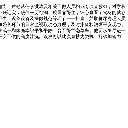
衡、后勤从任李洪涛及相关工做人员构成专项查抄组，对学校
台账记实，确保来历可溯、质量靠得住；细心查看了食材的储存
卫生、设备设备及操做规范等环节一一排查，并取餐厅办理人员
加强各环节的日常监视取动态办理，及时排查和消弭平安现患。
康成长和家庭幸福平和平静，容不得丝毫草率。他要求餐厅进一
平安工做的高度注沉。该校将以此次查抄为契机，持续加管力