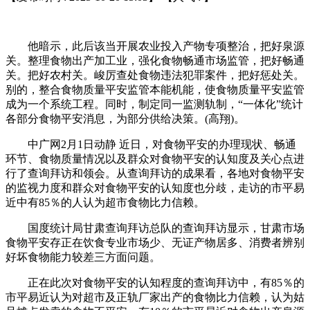
他暗示，此后该当开展农业投入产物专项整治，把好泉源
关。整理食物出产加工业，强化食物畅通市场监管，把好畅通
关。把好农村关。峻厉查处食物违法犯罪案件，把好惩处关。
别的，整合食物质量平安监管本能机能，使食物质量平安监管
成为一个系统工程。同时，制定同一监测轨制，“一体化”统计
各部分食物平安消息，为部分供给决策。(高翔)。
中广网2月1日动静 近日，对食物平安的办理现状、畅通
环节、食物质量情况以及群众对食物平安的认知度及关心点进
行了查询拜访和领会。从查询拜访的成果看，各地对食物平安
的监视力度和群众对食物平安的认知度也分歧，走访的市平易
近中有85％的人认为超市食物比力信赖。
国度统计局甘肃查询拜访总队的查询拜访显示，甘肃市场
食物平安存正在饮食专业市场少、无证产物居多、消费者辨别
好坏食物能力较差三方面问题。
正在此次对食物平安的认知程度的查询拜访中，有85％的
市平易近认为对超市及正轨厂家出产的食物比力信赖，认为姑