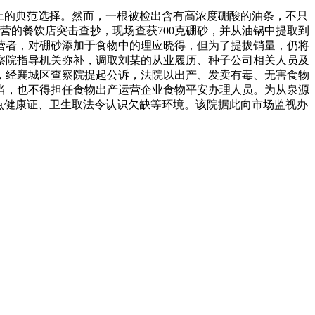
上的典范选择。然而，一根被检出含有高浓度硼酸的油条，不只
营的餐饮店突击查抄，现场查获700克硼砂，并从油锅中提取到
运营者，对硼砂添加于食物中的理应晓得，但为了提拔销量，仍将
察院指导机关弥补，调取刘某的从业履历、种子公司相关人员及
月，经襄城区查察院提起公诉，法院以出产、发卖有毒、无害食物
勾当，也不得担任食物出产运营企业食物平安办理人员。为从泉源
点健康证、卫生取法令认识欠缺等环境。该院据此向市场监视办