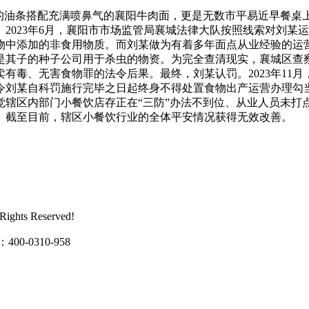
油条搭配充满喷鼻气的襄阳牛肉面，更是无数市平易近早餐桌
2023年6月，襄阳市市场监管局襄城法律大队按照线索对刘某运
食物中添加的非食用物质。而刘某做为有着多年面点从业经验的
是其子的种子公司用于杀虫的物资。为完全查清现实，襄城区查
有毒、无害食物罪的法令后果。最终，刘某认罚。2023年11
判令刘某自科罚施行完毕之日起终身不得处置食物出产运营办理
觉辖区内部门小餐饮店存正在“三防”办法不到位、从业人员未打
。截至目前，辖区小餐饮行业的全体平安情况获得无效改善。
ts Reserved!
0310-958