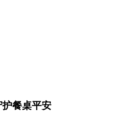
守护餐桌平安