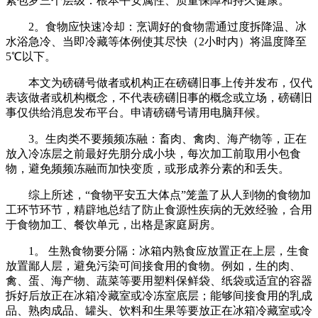
素包罗三个层级：根本平安属性、质量保障和持久健康。
2。食物应快速冷却：烹调好的食物需通过度拆降温、冰
水浴急冷、当即冷藏等体例使其尽快（2小时内）将温度降至
5℃以下。
本文为磅礴号做者或机构正在磅礴旧事上传并发布，仅代
表该做者或机构概念，不代表磅礴旧事的概念或立场，磅礴旧
事仅供给消息发布平台。申请磅礴号请用电脑拜候。
3。生肉类不要频频冻融：畜肉、禽肉、海产物等，正在
放入冷冻层之前最好先朋分成小块，每次加工前取用小包食
物，避免频频冻融而加快变质，或形成养分素的和丢失。
综上所述，“食物平安五大体点”笼盖了从人到物的食物加
工环节环节，精辟地总结了防止食源性疾病的无效经验，合用
于食物加工、餐饮单元，出格是家庭厨房。
1。 生熟食物要分隔：冰箱内熟食应放置正在上层，生食
放置鄙人层，避免污染可间接食用的食物。例如，生的肉、
禽、蛋、海产物、蔬菜等要用塑料保鲜袋、纸袋或适宜的容器
拆好后放正在冰箱冷藏室或冷冻室底层；能够间接食用的乳成
品、熟肉成品、罐头、饮料和生果等要放正在冰箱冷藏室或冷