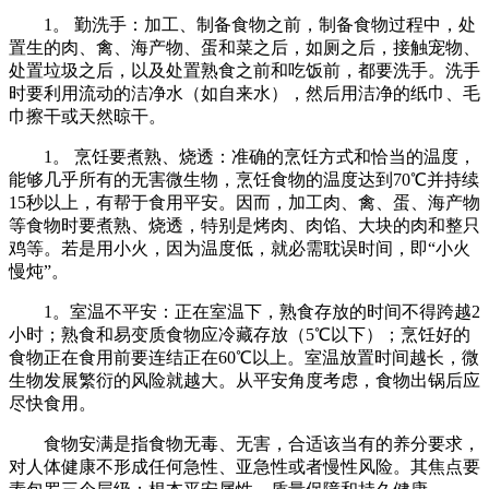
1。 勤洗手：加工、制备食物之前，制备食物过程中，处
置生的肉、禽、海产物、蛋和菜之后，如厕之后，接触宠物、
处置垃圾之后，以及处置熟食之前和吃饭前，都要洗手。洗手
时要利用流动的洁净水（如自来水），然后用洁净的纸巾、毛
巾擦干或天然晾干。
1。 烹饪要煮熟、烧透：准确的烹饪方式和恰当的温度，
能够几乎所有的无害微生物，烹饪食物的温度达到70℃并持续
15秒以上，有帮于食用平安。因而，加工肉、禽、蛋、海产物
等食物时要煮熟、烧透，特别是烤肉、肉馅、大块的肉和整只
鸡等。若是用小火，因为温度低，就必需耽误时间，即“小火
慢炖”。
1。室温不平安：正在室温下，熟食存放的时间不得跨越2
小时；熟食和易变质食物应冷藏存放（5℃以下）；烹饪好的
食物正在食用前要连结正在60℃以上。室温放置时间越长，微
生物发展繁衍的风险就越大。从平安角度考虑，食物出锅后应
尽快食用。
食物安满是指食物无毒、无害，合适该当有的养分要求，
对人体健康不形成任何急性、亚急性或者慢性风险。其焦点要