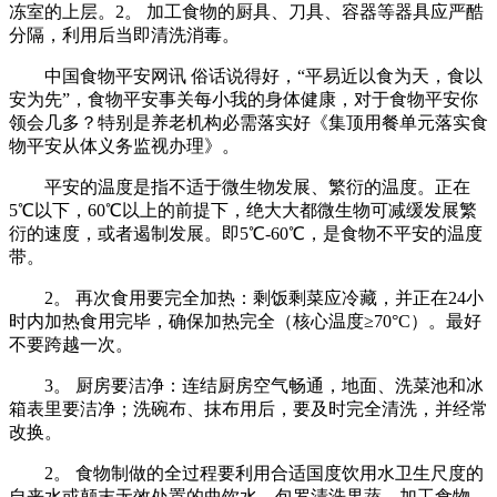
冻室的上层。2。 加工食物的厨具、刀具、容器等器具应严酷
分隔，利用后当即清洗消毒。
中国食物平安网讯 俗话说得好，“平易近以食为天，食以
安为先”，食物平安事关每小我的身体健康，对于食物平安你
领会几多？特别是养老机构必需落实好《集顶用餐单元落实食
物平安从体义务监视办理》。
平安的温度是指不适于微生物发展、繁衍的温度。正在
5℃以下，60℃以上的前提下，绝大大都微生物可减缓发展繁
衍的速度，或者遏制发展。即5℃-60℃，是食物不平安的温度
带。
2。 再次食用要完全加热：剩饭剩菜应冷藏，并正在24小
时内加热食用完毕，确保加热完全（核心温度≥70°C）。最好
不要跨越一次。
3。 厨房要洁净：连结厨房空气畅通，地面、洗菜池和冰
箱表里要洁净；洗碗布、抹布用后，要及时完全清洗，并经常
改换。
2。 食物制做的全过程要利用合适国度饮用水卫生尺度的
自来水或颠末无效处置的曲饮水，包罗清洗果蔬、加工食物、