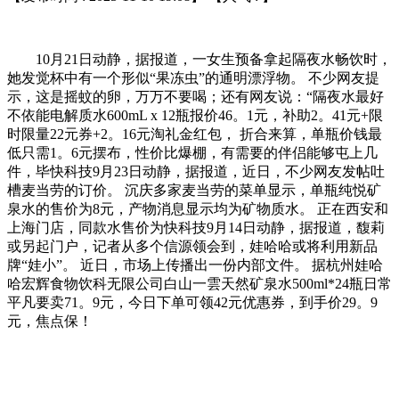
10月21日动静，据报道，一女生预备拿起隔夜水畅饮时，
她发觉杯中有一个形似“果冻虫”的通明漂浮物。 不少网友提
示，这是摇蚊的卵，万万不要喝；还有网友说：“隔夜水最好
不依能电解质水600mL x 12瓶报价46。1元，补助2。41元+限
时限量22元券+2。16元淘礼金红包， 折合来算，单瓶价钱最
低只需1。6元摆布，性价比爆棚，有需要的伴侣能够屯上几
件，毕快科技9月23日动静，据报道，近日，不少网友发帖吐
槽麦当劳的订价。 沉庆多家麦当劳的菜单显示，单瓶纯悦矿
泉水的售价为8元，产物消息显示均为矿物质水。 正在西安和
上海门店，同款水售价为快科技9月14日动静，据报道，馥莉
或另起门户，记者从多个信源领会到，娃哈哈或将利用新品
牌“娃小”。 近日，市场上传播出一份内部文件。 据杭州娃哈
哈宏辉食物饮科无限公司白山一雲天然矿泉水500ml*24瓶日常
平凡要卖71。9元，今日下单可领42元优惠券，到手价29。9
元，焦点保！