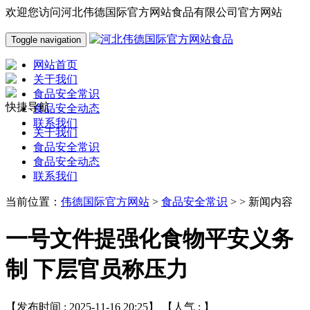
欢迎您访问河北伟德国际官方网站食品有限公司官方网站
Toggle navigation
网站首页
关于我们
食品安全常识
快捷导航
食品安全动态
联系我们
关于我们
食品安全常识
食品安全动态
联系我们
当前位置：
伟德国际官方网站
>
食品安全常识
> > 新闻内容
一号文件提强化食物平安义务
制 下层官员称压力
【发布时间 : 2025-11-16 20:25】 【人气 :
】