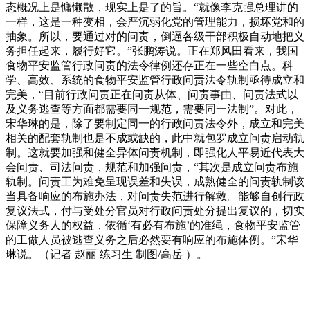
态概况上是慵懒散，现实上是了的旨。“就像李克强总理讲的
一样，这是一种变相，会严沉弱化党的管理能力，损坏党和的
抽象。所以，要通过对的问责，倒逼各级干部积极自动地把义
务担任起来，履行好它。”张鹏涛说。正在郑风田看来，我国
食物平安监管行政问责的法令律例还存正在一些空白点。科
学、高效、系统的食物平安监管行政问责法令轨制亟待成立和
完美，“目前行政问责正在问责从体、问责事由、问责法式以
及义务逃查等方面都需要同一规范，需要同一法制”。对此，
宋华琳的是，除了要制定同一的行政问责法令外，成立和完美
相关的配套轨制也是不成或缺的，此中就包罗成立问责启动轨
制。这就要加强和健全异体问责机制，即强化人平易近代表大
会问责、司法问责，规范和加强问责，“其次是成立问责布施
轨制。问责工为难免呈现误差和失误，成熟健全的问责轨制该
当具备响应的布施办法，对问责失范进行解救。能够自创行政
复议法式，付与受处分官员对行政问责处分提出复议的，切实
保障义务人的权益，依循‘有必有布施’的准绳，食物平安监管
的工做人员被逃查义务之后必然要有响应的布施体例。”宋华
琳说。（记者 赵丽 练习生 制图/高岳 ）。