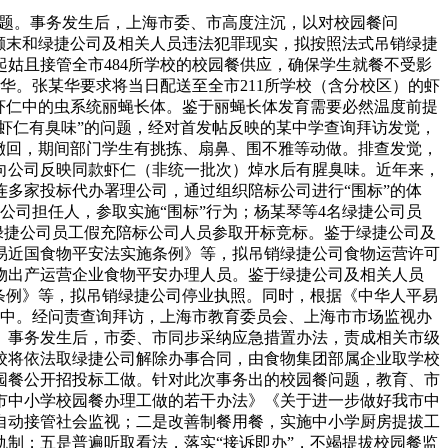
问题。事务发生后，上海市委、市高度注沉，以对校园餐问
颠末和绿捷公司及相关人员违法犯罪现实，拟按照法式吊销绿捷
起姑且接管全市484所学校的校园餐供应，确保学生就餐不受影
某华。张某华要求将当日配送至全市211所学校（含分校区）的虾
虾仁中的虫系统丽蝇长体。鉴于丽蝇长体发育需要必然温度前提
“虾仁有臭味”的问题，经对首发帖反映的某中学查询拜访发觉，
撤回，期间部门学生有挑拣、扇鼻、围不雅等动做。排查发觉，
向公司反映同款虾仁（非统一批次）焯水后有腥臭味。近年来，
多家投标代办署理公司，通过组织陪标公司进行“围标”的体
公司担任人，参取实施“围标”行为；杨某琴等4名绿捷公司员
绿捷公司员工假充陪标公司人员参取开标竞标。鉴于绿捷公司及
易近国食物平安法实施条例》等，拟吊销绿捷公司食物运营许可
物出产运营企业食物平安办理人员。鉴于绿捷公司及相关人员
条例》等，拟吊销绿捷公司停业执照。同时，根据《中华人平易
办中。经问责查询拜访，上海市教育委员会、上海市市场监视办
。事务发生后，市委、市同步采纳应急措置办法，责成相关市级
校将依法取绿捷公司解除办事合同，由食物集团部属企业取学校
园餐公开招投标工做。针对此次事务出的校园餐问题，教育、市
市中小学校园餐办理工做的若干办法》《关于进一步做好我市中
自动接管社会监视；二是改善制餐用餐，实施中小学厨房提拔工
制；五是普遍听取看法，落实“接诉即办”，不竭提拔校园餐监