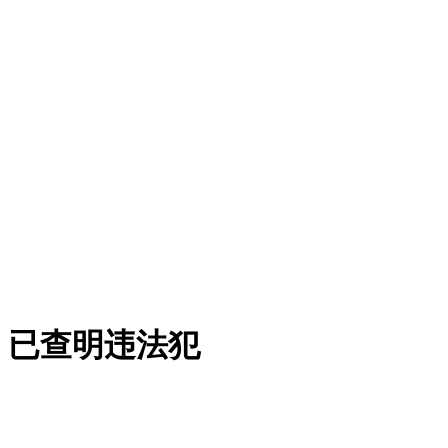
：已查明违法犯