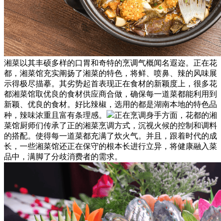
湘菜以其丰硕多样的口胃和奇特的烹调气概闻名遐迩。正在花
都，湘菜馆充实阐扬了湘菜的特色，将鲜、喷鼻、辣的风味展
示得极尽描摹。其劣势起首表现正在食材的新颖度上，很多花
都湘菜馆取优良的食材供应商合做，确保每一道菜都能利用到
新颖、优良的食材。好比辣椒，选用的都是湖南本地的特色品
种，辣味浓重且富有条理感。
正在烹调身手方面，花都的湘
菜馆厨师们传承了正的湘菜烹调方式，沉视火候的控制和调料
的搭配。使得每一道菜都充满了炊火气。并且，跟着时代的成
长，一些湘菜馆还正在保守的根本长进行立异，将健康融入菜
品中，满脚了分歧消费者的需求。