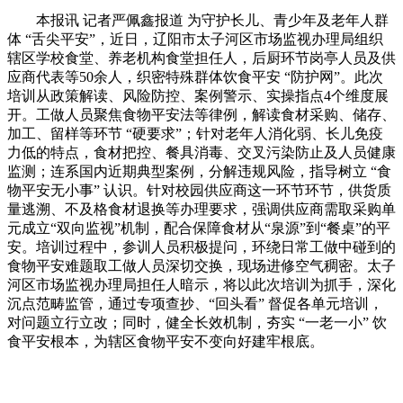
本报讯 记者严佩鑫报道 为守护长儿、青少年及老年人群
体 “舌尖平安”，近日，辽阳市太子河区市场监视办理局组织
辖区学校食堂、养老机构食堂担任人，后厨环节岗亭人员及供
应商代表等50余人，织密特殊群体饮食平安 “防护网”。此次
培训从政策解读、风险防控、案例警示、实操指点4个维度展
开。工做人员聚焦食物平安法等律例，解读食材采购、储存、
加工、留样等环节 “硬要求”；针对老年人消化弱、长儿免疫
力低的特点，食材把控、餐具消毒、交叉污染防止及人员健康
监测；连系国内近期典型案例，分解违规风险，指导树立 “食
物平安无小事” 认识。针对校园供应商这一环节环节，供货质
量逃溯、不及格食材退换等办理要求，强调供应商需取采购单
元成立“双向监视”机制，配合保障食材从“泉源”到“餐桌”的平
安。培训过程中，参训人员积极提问，环绕日常工做中碰到的
食物平安难题取工做人员深切交换，现场进修空气稠密。太子
河区市场监视办理局担任人暗示，将以此次培训为抓手，深化
沉点范畴监管，通过专项查抄、“回头看” 督促各单元培训，
对问题立行立改；同时，健全长效机制，夯实 “一老一小” 饮
食平安根本，为辖区食物平安不变向好建牢根底。