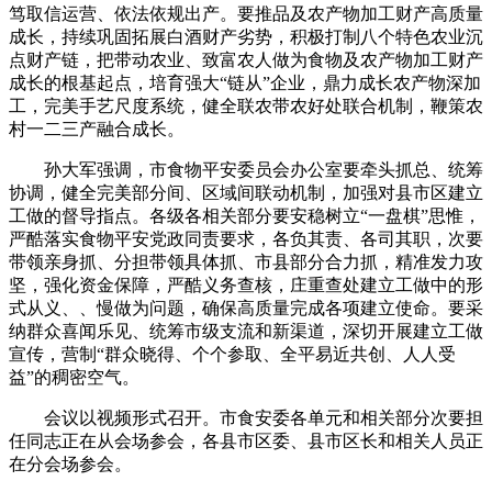
笃取信运营、依法依规出产。要推品及农产物加工财产高质量
成长，持续巩固拓展白酒财产劣势，积极打制八个特色农业沉
点财产链，把带动农业、致富农人做为食物及农产物加工财产
成长的根基起点，培育强大“链从”企业，鼎力成长农产物深加
工，完美手艺尺度系统，健全联农带农好处联合机制，鞭策农
村一二三产融合成长。
孙大军强调，市食物平安委员会办公室要牵头抓总、统筹
协调，健全完美部分间、区域间联动机制，加强对县市区建立
工做的督导指点。各级各相关部分要安稳树立“一盘棋”思惟，
严酷落实食物平安党政同责要求，各负其责、各司其职，次要
带领亲身抓、分担带领具体抓、市县部分合力抓，精准发力攻
坚，强化资金保障，严酷义务查核，庄重查处建立工做中的形
式从义、、慢做为问题，确保高质量完成各项建立使命。要采
纳群众喜闻乐见、统筹市级支流和新渠道，深切开展建立工做
宣传，营制“群众晓得、个个参取、全平易近共创、人人受
益”的稠密空气。
会议以视频形式召开。市食安委各单元和相关部分次要担
任同志正在从会场参会，各县市区委、县市区长和相关人员正
在分会场参会。