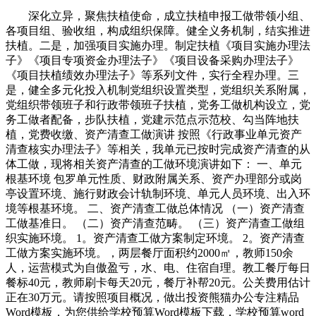
深化立异，聚焦扶植使命，成立扶植申报工做带领小组、
各项目组、验收组，构成组织保障。健全义务机制，结实推进
扶植。二是，加强项目实施办理。制定扶植《项目实施办理法
子》《项目专项资金办理法子》《项目设备采购办理法子》
《项目扶植绩效办理法子》等系列文件，实行全程办理。三
是，健全多元化投入机制党组织设置类型，党组织关系附属，
党组织带领班子和行政带领班子扶植，党务工做机构设立，党
务工做者配备，步队扶植，党建示范点示范校、勾当阵地扶
植，党费收缴、资产清查工做演讲 按照《行政事业单元资产
清查核实办理法子》等相关，我单元已按时完成资产清查的从
体工做，现将相关资产清查的工做环境演讲如下： 一、单元
根基环境 包罗单元性质、财政附属关系、资产办理部分或岗
亭设置环境、施行财政会计轨制环境、单元人员环境、出入环
境等根基环境。 二、资产清查工做总体情况 （一）资产清查
工做基准日。 （二）资产清查范畴。 （三）资产清查工做组
织实施环境。 1。资产清查工做方案制定环境。 2。资产清查
工做方案实施环境。，两层餐厅面积约2000㎡，教师150余
人，运营模式为自傲盈亏，水、电、住宿自理。教工餐厅每日
餐标40元，教师刷卡每天20元，餐厅补帮20元。公关费用估计
正在30万元。请按照项目概况，做出投资熊猫办公专注精品
Word模板，为您供给学校预算Word模板下载，学校预算word