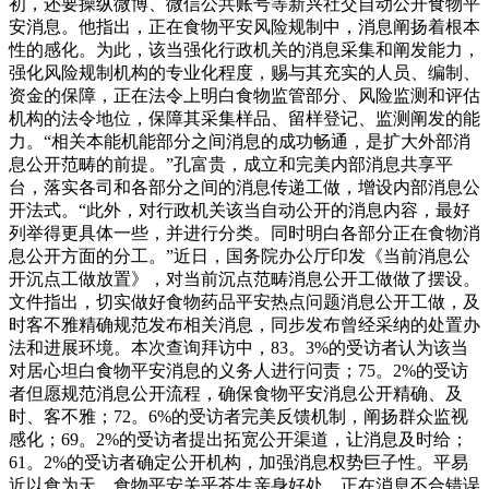
初，还要操纵微博、微信公共账号等新兴社交自动公开食物平
安消息。他指出，正在食物平安风险规制中，消息阐扬着根本
性的感化。为此，该当强化行政机关的消息采集和阐发能力，
强化风险规制机构的专业化程度，赐与其充实的人员、编制、
资金的保障，正在法令上明白食物监管部分、风险监测和评估
机构的法令地位，保障其采集样品、留样登记、监测阐发的能
力。“相关本能机能部分之间消息的成功畅通，是扩大外部消
息公开范畴的前提。”孔富贵，成立和完美内部消息共享平
台，落实各司和各部分之间的消息传递工做，增设内部消息公
开法式。“此外，对行政机关该当自动公开的消息内容，最好
列举得更具体一些，并进行分类。同时明白各部分正在食物消
息公开方面的分工。”近日，国务院办公厅印发《当前消息公
开沉点工做放置》，对当前沉点范畴消息公开工做做了摆设。
文件指出，切实做好食物药品平安热点问题消息公开工做，及
时客不雅精确规范发布相关消息，同步发布曾经采纳的处置办
法和进展环境。本次查询拜访中，83。3%的受访者认为该当
对居心坦白食物平安消息的义务人进行问责；75。2%的受访
者但愿规范消息公开流程，确保食物平安消息公开精确、及
时、客不雅；72。6%的受访者完美反馈机制，阐扬群众监视
感化；69。2%的受访者提出拓宽公开渠道，让消息及时给；
61。2%的受访者确定公开机构，加强消息权势巨子性。平易
近以食为天，食物平安关乎苍生亲身好处。正在消息不合错误