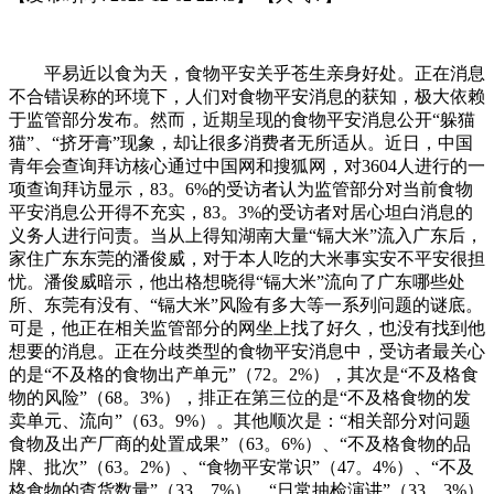
平易近以食为天，食物平安关乎苍生亲身好处。正在消息
不合错误称的环境下，人们对食物平安消息的获知，极大依赖
于监管部分发布。然而，近期呈现的食物平安消息公开“躲猫
猫”、“挤牙膏”现象，却让很多消费者无所适从。近日，中国
青年会查询拜访核心通过中国网和搜狐网，对3604人进行的一
项查询拜访显示，83。6%的受访者认为监管部分对当前食物
平安消息公开得不充实，83。3%的受访者对居心坦白消息的
义务人进行问责。当从上得知湖南大量“镉大米”流入广东后，
家住广东东莞的潘俊威，对于本人吃的大米事实安不平安很担
忧。潘俊威暗示，他出格想晓得“镉大米”流向了广东哪些处
所、东莞有没有、“镉大米”风险有多大等一系列问题的谜底。
可是，他正在相关监管部分的网坐上找了好久，也没有找到他
想要的消息。正在分歧类型的食物平安消息中，受访者最关心
的是“不及格的食物出产单元”（72。2%），其次是“不及格食
物的风险”（68。3%），排正在第三位的是“不及格食物的发
卖单元、流向”（63。9%）。其他顺次是：“相关部分对问题
食物及出产厂商的处置成果”（63。6%）、“不及格食物的品
牌、批次”（63。2%）、“食物平安常识”（47。4%）、“不及
格食物的查货数量”（33。7%）、“日常抽检演讲”（33。3%）