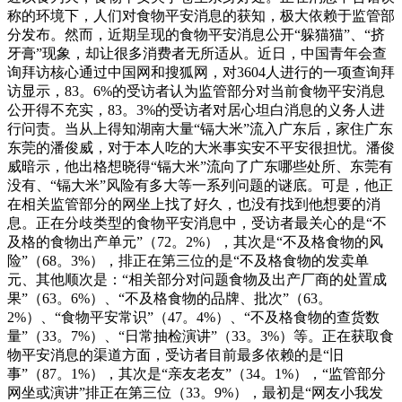
称的环境下，人们对食物平安消息的获知，极大依赖于监管部
分发布。然而，近期呈现的食物平安消息公开“躲猫猫”、“挤
牙膏”现象，却让很多消费者无所适从。近日，中国青年会查
询拜访核心通过中国网和搜狐网，对3604人进行的一项查询拜
访显示，83。6%的受访者认为监管部分对当前食物平安消息
公开得不充实，83。3%的受访者对居心坦白消息的义务人进
行问责。当从上得知湖南大量“镉大米”流入广东后，家住广东
东莞的潘俊威，对于本人吃的大米事实安不平安很担忧。潘俊
威暗示，他出格想晓得“镉大米”流向了广东哪些处所、东莞有
没有、“镉大米”风险有多大等一系列问题的谜底。可是，他正
在相关监管部分的网坐上找了好久，也没有找到他想要的消
息。正在分歧类型的食物平安消息中，受访者最关心的是“不
及格的食物出产单元”（72。2%），其次是“不及格食物的风
险”（68。3%），排正在第三位的是“不及格食物的发卖单
元、其他顺次是：“相关部分对问题食物及出产厂商的处置成
果”（63。6%）、“不及格食物的品牌、批次”（63。
2%）、“食物平安常识”（47。4%）、“不及格食物的查货数
量”（33。7%）、“日常抽检演讲”（33。3%）等。正在获取食
物平安消息的渠道方面，受访者目前最多依赖的是“旧
事”（87。1%），其次是“亲友老友”（34。1%），“监管部分
网坐或演讲”排正在第三位（33。9%），最初是“网友小我发