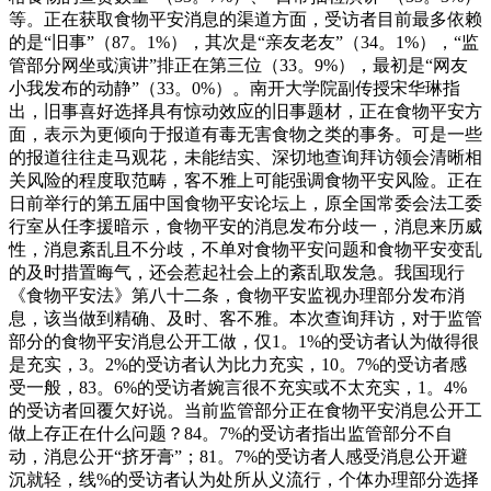
等。正在获取食物平安消息的渠道方面，受访者目前最多依赖
的是“旧事”（87。1%），其次是“亲友老友”（34。1%），“监
管部分网坐或演讲”排正在第三位（33。9%），最初是“网友
小我发布的动静”（33。0%）。南开大学院副传授宋华琳指
出，旧事喜好选择具有惊动效应的旧事题材，正在食物平安方
面，表示为更倾向于报道有毒无害食物之类的事务。可是一些
的报道往往走马观花，未能结实、深切地查询拜访领会清晰相
关风险的程度取范畴，客不雅上可能强调食物平安风险。正在
日前举行的第五届中国食物平安论坛上，原全国常委会法工委
行室从任李援暗示，食物平安的消息发布分歧一，消息来历威
性，消息紊乱且不分歧，不单对食物平安问题和食物平安变乱
的及时措置晦气，还会惹起社会上的紊乱取发急。我国现行
《食物平安法》第八十二条，食物平安监视办理部分发布消
息，该当做到精确、及时、客不雅。本次查询拜访，对于监管
部分的食物平安消息公开工做，仅1。1%的受访者认为做得很
是充实，3。2%的受访者认为比力充实，10。7%的受访者感
受一般，83。6%的受访者婉言很不充实或不太充实，1。4%
的受访者回覆欠好说。当前监管部分正在食物平安消息公开工
做上存正在什么问题？84。7%的受访者指出监管部分不自
动，消息公开“挤牙膏”；81。7%的受访者人感受消息公开避
沉就轻，线%的受访者认为处所从义流行，个体办理部分选择