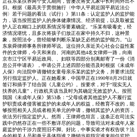
正在乐某扶养两个女儿期间，曾屡次将女儿家中长时间外出不
归。根据《最高关于贯彻施行〈中华人平易近国平易近法公
例〉若干问题的看法（试行）》第11条：认定监护人的监护能
力，该当按照监护人的身体健康情况、经济前提，以及取被监
护人正在糊口上的联系情况等要素确定。“乐某有吸毒史，经
济情况堪忧，且多次将孩子们放正在家中持久不归，这种景
象，按照法令，曾经能够判断乐某缺乏必然的监护能力。”山
东泉舜律师事务所律师琴说。这位持久亲近关心社会公益性案
件的女律师，今天和来自、河南的其他4名女律师一路，向南
京市江宁区平易近政局、、妇联等四部分别离邮寄了一份《消
息公开申请表》，申请公开上述四部分能否及时根据《未成年
人保》向法院申请撤销女童母亲乐某的监护义务，并要求法院
另行指定监护人。正在她看来，中国早正在1990年8月29日就
签订和插手了结合国《儿童公约》。按要求，对于“现实无人
扶养的儿童”，行政机关该当及时为其确定无效监护人。按照
我国《未成年人保》第53条：“父母或者其他监护人不履行监
护职责或者侵害被监护的未成年人的权益，经教育不改的，能
够按照相关人员或者相关单元的申请，撤销其监护人的资历，
依法另行指定监护人。然而，王律师也坦言，这条正在司法实
践中仍然存正在一些不敷详尽的问题，导致司法对未成年人家
庭监护的干涉力度照旧不脚。好比，中事实谁才有权告状？法
令的相关人员和单元具体指谁？撤销当前指定谁来担任监护