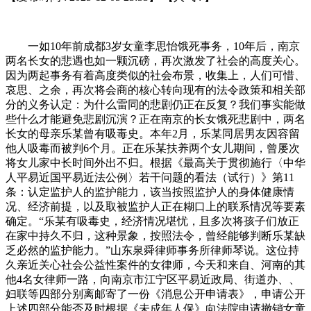
一如10年前成都3岁女童李思怡饿死事务，10年后，南京
两名长女的悲遇也如一颗沉磅，再次激发了社会的高度关心。
因为两起事务有着高度类似的社会布景，收集上，人们可惜、
哀思、之余，再次将会商的核心转向现有的法令政策和相关部
分的义务认定：为什么雷同的悲剧仍正在反复？我们事实能做
些什么才能避免悲剧沉演？正在南京的长女饿死悲剧中，两名
长女的母亲乐某曾有吸毒史。本年2月，乐某同居男友因容留
他人吸毒而被判6个月。正在乐某扶养两个女儿期间，曾屡次
将女儿家中长时间外出不归。根据《最高关于贯彻施行〈中华
人平易近国平易近法公例〉若干问题的看法（试行）》第11
条：认定监护人的监护能力，该当按照监护人的身体健康情
况、经济前提，以及取被监护人正在糊口上的联系情况等要素
确定。“乐某有吸毒史，经济情况堪忧，且多次将孩子们放正
在家中持久不归，这种景象，按照法令，曾经能够判断乐某缺
乏必然的监护能力。”山东泉舜律师事务所律师琴说。这位持
久亲近关心社会公益性案件的女律师，今天和来自、河南的其
他4名女律师一路，向南京市江宁区平易近政局、街道办、、
妇联等四部分别离邮寄了一份《消息公开申请表》，申请公开
上述四部分能否及时根据《未成年人保》向法院申请撤销女童