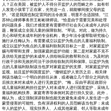
人？正在美国，被监护人不得分开监护人的范畴之外，如有邻
人发觉小孩零丁正在家，光凭这一点，就能够间接父母的监
护。“若是我国也制定雷同的法令政策，明显不合适国情。”江
苏钟山律师事务所王彬彬律师说。“恰是由于需要完美和处理
的问题良多，我们才感觉更有需要呼吁社会关心未成年人的问
题，鞭策成立全国儿童的保障轨制。”琴说。对此，做为持久
关心和研究未成年利的专业机构，青少年法令援帮取研究核心
施行从任梅认为，有需要成立以监护为焦点的儿童福利轨制。
成立以监护为焦点的儿童福利轨制其目标之一是，对家庭监护
赐与帮帮和支撑，加强家庭的监护功能；第二是对家庭不克不
及供给无效监护的未成年人供给响应的救帮和办法，为及时的
行政干涉和无效的司法干涉供给轨制共同和保障。以监护为焦
点的儿童福利轨制该当包罗对家庭监护的支撑、对家庭监护的
监视、姑且监护和国度监护。“撤销监护人资历之后，相关律
例该当确立一个明白的担任从体，或者确立几个部分之间的先
后挨次来对未成年人进行无效监护。”梅，应由平易近政部分
或儿童福利机构担任监护人对未成年人进行国度监护，采纳儿
童福利机构扶养、家庭寄养等体例对其进行持久安设。此外，
梅认为，成立强制演讲轨制也能无效避免未成年人发生进一步
蒙受侵害的可能性。负有演讲权利的人员范畴该当包罗：未成
年人的监护人、现实扶养人、人或其他家庭、邻人等取未成年