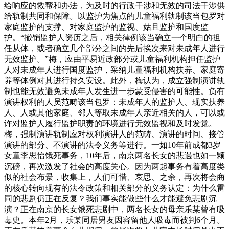
给响应的救帮和办法，为及时的行政干涉和无效的司法干涉供
给轨制共同和保障。以监护为焦点的儿童福利轨制该当包罗对
家庭监护的支撑、对家庭监护的监视、姑且监护和国度监
护。“撤销监护人资历之后，相关律例该当确立一个明白的担
任从体，或者确立几个部分之间的先后挨次来对未成年人进行
无效监护。”梅，应由平易近政部分或儿童福利机构担任监护
人对未成年人进行国度监护，采纳儿童福利机构扶养、家庭寄
养等体例对其进行持久安设。此外，梅认为，成立强制演讲轨
制也能无效避免未成年人发生进一步蒙受侵害的可能性。负有
演讲权利的人员范畴该当包罗：未成年人的监护人、现实扶养
人、人或其他家庭、邻人等取未成年人亲近相关的人，可以或
许对监护人履行监护职责的环境进行无效监视和及时发觉。
梅，强制演讲轨制应对权利演讲人的范畴、演讲的时间、接管
演讲的部分、不演讲的法令义务等进行。一如10年前成都3岁
女童李思怡饿死事务，10年后，南京两名长女的悲遇也如一颗
沉磅，再次激发了社会的高度关心。因为两起事务有着高度类
似的社会布景，收集上，人们可惜、哀思、之余，再次将会商
的核心转向现有的法令政策和相关部分的义务认定：为什么雷
同的悲剧仍正在反复？我们事实能做些什么才能避免悲剧沉
演？正在南京的长女饿死悲剧中，两名长女的母亲乐某曾有吸
毒史。本年2月，乐某同居男友因容留他人吸毒而被判6个月。