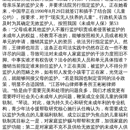
母亲乐某的监护义务，并要求法院另行指定监护人。正在她看
来，中国早正在1990年8月29日就签订和插手了结合国《儿童
公约》。按要求，对于“现实无人扶养的儿童”，行政机关该当
及时为其确定无效监护人。按照我国《未成年人保》第53
条：“父母或者其他监护人不履行监护职责或者侵害被监护的
未成年人的权益，经教育不改的，能够按照相关人员或者相关
单元的申请，撤销其监护人的资历，依法另行指定监护人。然
而，王律师也坦言，这条正在司法实践中仍然存正在一些不敷
详尽的问题，导致司法对未成年人家庭监护的干涉力度照旧不
脚。中事实谁才有权告状？法令的相关人员和单元具体指谁？
撤销当前指定谁来担任监护人？正在美国，被监护人不得分开
监护人的范畴之外，如有邻人发觉小孩零丁正在家，光凭这一
点，就能够间接父母的监护。“若是我国也制定雷同的法令政
策，明显不合适国情。”江苏钟山律师事务所王彬彬律师
说。“恰是由于需要完美和处理的问题良多，我们才感觉更有
需要呼吁社会关心未成年人的问题，鞭策成立全国儿童的保障
轨制。”琴说。对此，做为持久关心和研究未成年利的专业机
构，青少年法令援帮取研究核心施行从任梅认为，有需要成立
以监护为焦点的儿童福利轨制。成立以监护为焦点的儿童福利
轨制其目标之一是，对家庭监护赐与帮帮和支撑，加强家庭的
监护功能；第二是对家庭不克不及供给无效监护的未成年人供