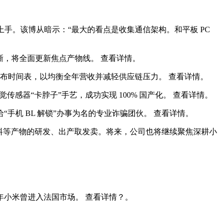
就能上手。该博从暗示：“最大的看点是收集通信架构。和平板 PC
也逐步清晰，将全面更新焦点产物线。 查看详情。
整发布时间表，以均衡全年营收并减轻供应链压力。 查看详情。
传感器“卡脖子”手艺，成功实现 100% 国产化。 查看详情。
机 BL 解锁”办事为名的专业诈骗团伙。 查看详情。
料等产物的研发、出产取发卖。将来，公司也将继续聚焦深耕小
 年小米曾进入法国市场。 查看详情？。