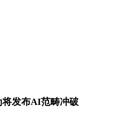
为将发布AI范畴冲破