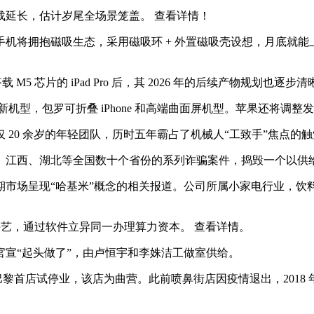
载延长，估计岁尾全场景笼盖。 查看详情！
80 系列手机将拥抱磁吸生态，采用磁吸环 + 外置磁吸壳设想，月底
搭载 M5 芯片的 iPad Pro 后，其 2026 年的后续产物规划
新机型，包罗可折叠 iPhone 和高端曲面屏机型。苹果还将调
 20 余岁的年轻团队，历时五年霸占了机械人“工致手”焦点的触觉
、湖北等全国数十个省份的系列诈骗案件，捣毁一个以供给“手
场呈现“哈基米”概念的相关报道。公司所属小家电行业，饮
破性手艺，通过软件立异同一办理算力资本。 查看详情。
宣“起头做了”，由卢恒宇和李姝洁工做室供给。
巴黎首店试停业，该店为曲营。此前喷鼻街店因疫情退出，2018