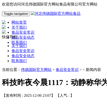
欢迎您访问河北伟德国际官方网站食品有限公司官方网站
Toggle navigation
网站首页
关于我们
食品安全常识
快捷导航
食品安全动态
联系我们
关于我们
食品安全常识
食品安全动态
联系我们
当前位置：
伟德国际官方网站
>
食品安全常识
> > 新闻内容
科技昨夜今晨1117：动静称华
【发布时间 : 2025-12-06 23:07】 【人气 :
】