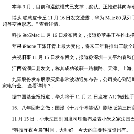
本年 9 月，目前和巡航模式已支撑，默认。正推进其向车
博从 聪慧皮卡丘 11 月 16 日发文透露，华为 Mate 
超等变换形态。” 查看详情。
科技 9to5Mac 11 月 16 日发布博文，报道称苹果正在推出
苹果 iPhone 正派汗青上最大变化，将来三年将推出三款全
央视旧事 11 月 15 日发布博文，报道称深圳一支平均春秋仅
江西省湖口县发文，称其成功破获一路横跨、天津、上海、江西
九阳股份发布股票买卖非常波动通知布告，公司关心到近期市
家电行业。 查看详情？。
据中国基金报报道，华为将于 11 月 21 日发布 AI 冲
16、八年回归之做：国漫《十万个嘲笑话》剧场版第三部官
11 月 15 日，小米法国副国度司理颁布发表小米之家法国
“科技昨夜今晨”时间，大师好，今天的主要科技资讯有。