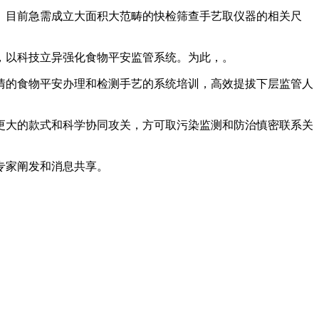
目前急需成立大面积大范畴的快检筛查手艺取仪器的相关尺
以科技立异强化食物平安监管系统。为此，。
的食物平安办理和检测手艺的系统培训，高效提拔下层监管人
大的款式和科学协同攻关，方可取污染监测和防治慎密联系关
专家阐发和消息共享。