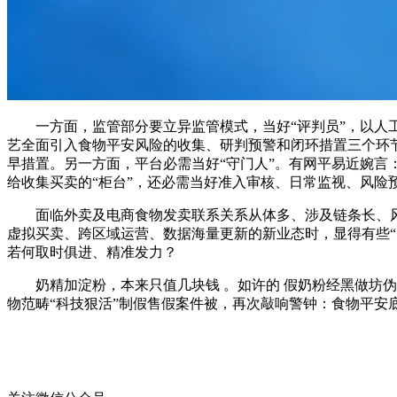
一方面，监管部分要立异监管模式，当好“评判员”，以人工智
艺全面引入食物平安风险的收集、研判预警和闭环措置三个环
早措置。另一方面，平台必需当好“守门人”。有网平易近婉言
给收集买卖的“柜台”，还必需当好准入审核、日常监视、风险预
面临外卖及电商食物发卖联系关系从体多、涉及链条长、风险
虚拟买卖、跨区域运营、数据海量更新的新业态时，显得有些“
若何取时俱进、精准发力？
奶精加淀粉，本来只值几块钱 。如许的 假奶粉经黑做坊伪制包
物范畴“科技狠活”制假售假案件被，再次敲响警钟：食物平安