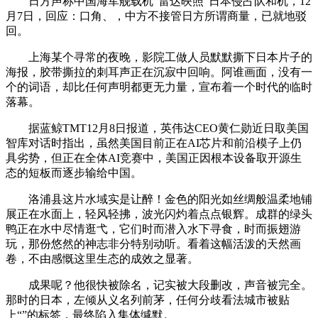
日方声称中国海军舰载机“雷达映照”日本侵占队和机，12
月7日，回应：口角、，中方不接管日方所谓商量，已就地驳
回。
上海某个寻常的夜晚，影院工做人员默默撕下日本片子的
海报，胶带撕拉的刺耳声正在沉寂中回响。阿谁画面，没有一
个的词语，却比任何声明都更无力量，宣布着一个时代的临时
落幕。
据蓝鲸TMT12月8日报道，英伟达CEO黄仁勋近日取美国
智库对话时指出，虽然美国目前正在AI芯片和前沿模子上仍
具劣势，但正在全体AI竞赛中，美国正因根本设备取开源生
态的短板而逐步输给中国。
洛浦县这片水域实是让醉！金色的阳光如丝绸般温柔地铺
展正在水面上，轻风轻拂，波光闪灼着点点银辉。成群的绿头
鸭正在水中尽情逛弋，它们时而潜入水下寻食，时而振翅游
玩，那份悠然的神志非分特别动听。看着这幅活泼的天然画
卷，不由感慨这里生态的成效之显著。
成果呢？他很快被除名，记实被大段删改，声音被完全。
那时的日本，左倾从义名列前茅，任何分歧看法城市被贴
上“”的标签，最终陷入集体缄默。