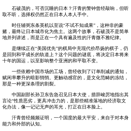
石破茂的，可否沉睡的日本？汗青的警钟曾经敲响，但听
取不听，选择权仍然正在日本人本人手中。
时任辅弼东条英机以至说“不试不知成果”，这种非的豪
赌，最终让日本城市化为焦土。这两个故事，石破茂不是简单
地并列讲述，而是正在一个具有遍及性的汗青微不雅纪律。
是继续正在“美国优先”的棋局中充现代价昂扬的棋子，仍
是回到和平成长的轨道上？这个问题的谜底，将决定日本将来
十年的国运，以至影响整个亚洲的和平取不变。
一些依赖中国市场的工场，曾经收到了订单削减的通知，
赋闲率攀升的暗影悄悄。更触动感官的，是文化范畴的冻结，
那是一种更深条理的割裂。
中国副部长孙卫东告急召见日本大使，措辞峻厉地指出其
言论“性质恶劣，更具冲击力的，是那些精准落地的经济取文
化办法，像一记记无声的耳光，打正在日本脸上。
汗青曾经频频证明，一个国度的最大平安，来自于对本身
能力和外部的认知。