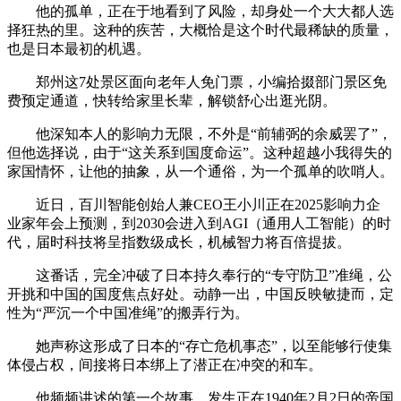
他的孤单，正在于地看到了风险，却身处一个大大都人选
择狂热的里。这种的疾苦，大概恰是这个时代最稀缺的质量，
也是日本最初的机遇。
郑州这7处景区面向老年人免门票，小编拾掇部门景区免
费预定通道，快转给家里长辈，解锁舒心出逛光阴。
他深知本人的影响力无限，不外是“前辅弼的余威罢了”，
但他选择说，由于“这关系到国度命运”。这种超越小我得失的
家国情怀，让他的抽象，从一个通俗，为一个孤单的吹哨人。
近日，百川智能创始人兼CEO王小川正在2025影响力企
业家年会上预测，到2030会进入到AGI（通用人工智能）的时
代，届时科技将呈指数级成长，机械智力将百倍提拔。
这番话，完全冲破了日本持久奉行的“专守防卫”准绳，公
开挑和中国的国度焦点好处。动静一出，中国反映敏捷而，定
性为“严沉一个中国准绳”的搬弄行为。
她声称这形成了日本的“存亡危机事态”，以至能够行使集
体侵占权，间接将日本绑上了潜正在冲突的和车。
他频频讲述的第一个故事，发生正在1940年2月2日的帝国