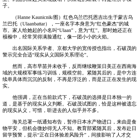
子。
（Hanne Kaunicnik/图）红色乌兰巴托恩吉出生于蒙古乌
兰巴托（Ulaanbattar），一座名字本身意为“红色豪杰”的城
市。家人给她起的小名叫“Ulaan”，意为“红”。那时她还正在
襁褓中，经常哭得满脸通红，像一团小小的火焰。
出名国际关系学者、京都大学的宽传授也指出，石破茂的
警示完全合适“现实从义国际关系理论”。
然而，高市早苗并未收手，反而继续鞭策日美正在西南海
域的大规模军事练习训练，规模空前。紧随其后的，是中方连
续串具体而沉沉的反制，不再是浮泛的，而是正正在发生的现
实。
他强调，正在当前款式下，石破茂的选择是日本独一的
道，是基于的现实从义判断。石破茂试图的，恰是这种被遗忘
的现实从义，可惜，听进去的人似乎并不多。
海关总署一纸通知布告，暂停日本水产物进口，来由是食
物平安，但机会微妙得无人不知。教育部紧随其后，发布赴日
留学预警，提示“正在日体验差风险升”，间接影响了人才交