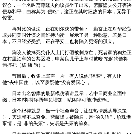
议会，一个名叫斋藤隆夫的议员坐了出来。斋藤隆夫公开否决
侵华和平，曲称其为“侵略”，这正在其时狂热的日本，无异于
惊雷。
再对比的做法，正在朔尔茨的带领下，勤奋正在对华经贸
取共同美国计谋之间维持均衡，展示了另一种聪慧。若是日
本，不只经济受损，正在平安上也将陷入更深的孤立。
狗咬人被摔死狗仆人上门打砸被刺身亡，死者家的狗拴正
在村里泊车的公共区域，申某良儿子上车时被咬 抡起狗链将
狗摔死（栋 炜 尚）。
节目后，收集上骂声一片，有人说他“轻率”，有人让
他“去中国住”，以至质疑他“没有爱国心”。
日本出名智库的最新模仿演讲显示，若中日商业全面中
缀，日本P将持续两年负增加，赋闲率可能冲破5%。
这个纪律就是：当一个社会声音，让狂热情感从导决策
时，灾难就不成避免。斋藤隆夫被除名，是“的失语”，珍珠港
事情，是“非的失策”，失语是失策的前奏。