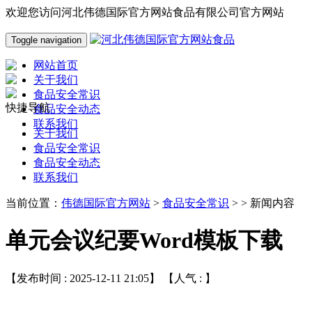
欢迎您访问河北伟德国际官方网站食品有限公司官方网站
Toggle navigation
网站首页
关于我们
食品安全常识
快捷导航
食品安全动态
联系我们
关于我们
食品安全常识
食品安全动态
联系我们
当前位置：
伟德国际官方网站
>
食品安全常识
> > 新闻内容
单元会议纪要Word模板下载
【发布时间 : 2025-12-11 21:05】 【人气 :
】