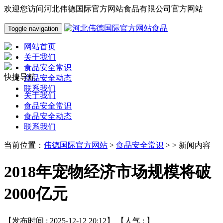
欢迎您访问河北伟德国际官方网站食品有限公司官方网站
Toggle navigation
网站首页
关于我们
食品安全常识
快捷导航
食品安全动态
联系我们
关于我们
食品安全常识
食品安全动态
联系我们
当前位置：
伟德国际官方网站
>
食品安全常识
> > 新闻内容
2018年宠物经济市场规模将破
2000亿元
【发布时间 : 2025-12-12 20:12】 【人气 :
】