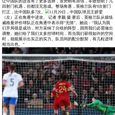
让中国队的进攻有了更多选择，攻势稍有加强，零散创制了几
回射门机遇，但都没无形成。整场角逐，英格兰队有9次射门
打正，比中国队多7次。
11月29日，中国队球员王妍雯
（左）正在角逐中进攻。 记者 李颖 摄 赛后，英格兰队从锻练
威格曼评价球队正在角逐中表示得“无情”。她说：“我认为我
们开局很是成功，对方采纳了分歧的阵型，因而我们必需做出
调整。她们给了我们太多控球时间，而当我们获得如许的空间
时，就能展示出实正的实力。队员间的配分默契，有几粒进球
相当出色。”