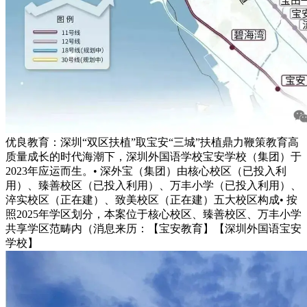
优良教育：深圳“双区扶植”取宝安“三城”扶植鼎力鞭策教育高
质量成长的时代海潮下，深圳外国语学校宝安学校（集团）于
2023年应运而生。• 深外宝（集团）由核心校区（已投入利
用）、臻善校区（已投入利用）、万丰小学（已投入利用）、
淬实校区（正在建）、致美校区（正在建）五大校区构成• 按
照2025年学区划分，本案位于核心校区、臻善校区、万丰小学
共享学区范畴内（消息来历：【宝安教育】【深圳外国语宝安
学校】