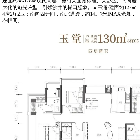
建面约88-178㎡现代高层，更有大面宽标准、大卧室、南向最
大化的逃光户型，引领沙井的糊口想象。▲玉澜·建面约127㎡
4房2厅2卫：南向四开间，南北通透，约14。7米IMAX光幕，
衣帽间。