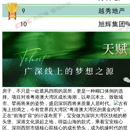
房子，不只是一处遮风挡雨的居所，更是一种糊口体例的选
择。项目对准粤港澳大湾区成长海潮，以卑沉本土、致敬城
市、擘画将来的姿势，盛启深圳西将来质量人居时代。
古有
海上丝绸之，今有世界四大湾区“粤港澳大湾区的黄金内湾”，
正在“前海扩容”的计谋布景下，宝安做为深圳大湾区扶植的桥
头堡、深港文化源起之地，得益山海的款式，乘着宝安核心
区、深圳西部市级核心双核心的成长势头，成为机缘时代的世