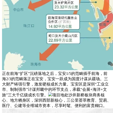
正在前海“扩区”沉磅落地之后，宝安1/5的范畴插手前海，前
海2/3的范畴落正在宝安，宝安一跃成为国度计谋从疆场。三
大财产铸强引擎，激发硬核成长力量。宝安区是深圳“工业立
市、制制强市”计谋邦畿中的环节支点，承载“会展+海洋+文
旅”三大千亿级成长引擎。
项目地处沙井新桥板块商务核
心、地方栖身区，深圳西部新核心，三公里荟萃教育、贸易、
医疗、公建等全维城市资本，尽享时髦、便利的富贵糊口。