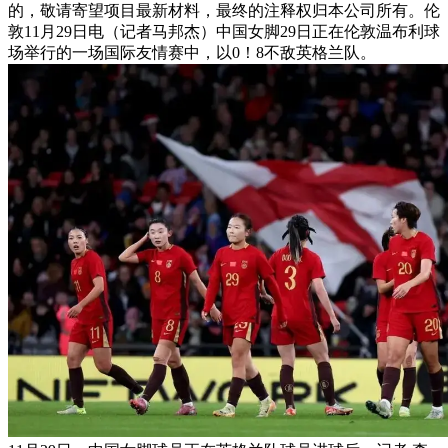
的，敬请寄望项目最新材料，最终的注释权归本公司所有。伦
敦11月29日电（记者马邦杰）中国女脚29日正在伦敦温布利球
场举行的一场国际友情赛中，以0！8不敌英格兰队。