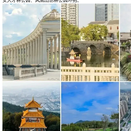
安人才林公园、凤凰山丛林公园环抱。