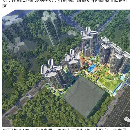
法，连系低容新规的劣势，打制深圳西部立异的高颜值低密社
区