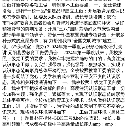
面做好新学期各项工做，特制定本工做要点。 一、聚焦党建
引领，进行“一校一品”党建品牌建立工做；开展教育系统认识
形态专题培训、团委及大队员培训、成长专题培训；依托
市“尚德”教育意愿者协会对赞帮对象进行摸底查询拜访，做好
精准赞帮的前期预备；开展“三八”国际劳动妇女节庆贺勾当；
进行学年度带领班子、带领干部查核暨党建专项督查；开展多
种形式的意愿办事，有 力帮推我市“全国文明城市”建立工
做。(牵头科室：党办) 22024年第一季度认识形态阐发研判演
讲 元阳县委教育工做委员会： 2024年第一季度以来，我校按
照上级党工委的要求，我校牢牢把握准确标的目的，高度注沉
认识形态工做，切实加强带领，强化督导，狠抓落实，实现了
认识形态范畴形势总体平稳可控。全校按照教育工委的要求，
进一步凝结了党心，为学校的成长营制了平安不变的认识形
态。现将相关环境演讲如下： 一、我校按照上级党工委的要
求，我校牢牢把握准确标的目的，高度注沉认识形态工做，切
实加强带领，强化督导，狠抓落实，实现了认识形态范畴形势
总体平稳可控。全校按照教育工委的要求，结实做好认识形态
工做，进一步凝结了党心，为学校的成长营制了平安不变的认
识形态。现将相关环境演讲如下：一、工做开展环境（黑体三
号）（一）题目朴直楷体-GBK三号&he的党支部、校长，提
高引领新时代成都会初级中学高质量成长能力amp；amp；