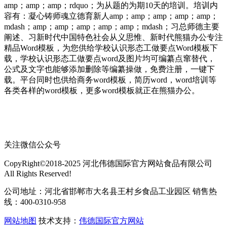
amp；amp；amp；rdquo；为从题的为期10天的培训。培训内
容有：凝心铸师魂立德育新人amp；amp；amp；amp；amp；
mdash；amp；amp；amp；amp；amp；mdash；习总师德主要
阐述、习新时代中国特色社会从义思惟、新时代熊猫办公专注
精品Word模板，为您供给学校认识形态工做要点Word模板下
载，学校认识形态工做要点word及图片均可编纂点窜替代，
公式及文字也能够添加删除等编纂操做，免费注册，一键下
载。平台同时也供给商务word模板，简历word，word培训等
各类各样的word模板，更多word模板就正在熊猫办公。
关注微信公众号
CopyRight©2018-2025 河北伟德国际官方网站食品有限公司
All Rights Reserved!
公司地址：河北省邯郸市大名县王村乡食品工业园区 销售热
线：400-0310-958
网站地图
技术支持：
伟德国际官方网站