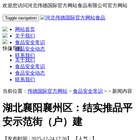
欢迎您访问河北伟德国际官方网站食品有限公司官方网站
Toggle navigation
网站首页
关于我们
食品安全常识
快捷导航
食品安全动态
联系我们
关于我们
食品安全常识
食品安全动态
联系我们
当前位置：
伟德国际官方网站
>
食品安全常识
> > 新闻内容
湖北襄阳襄州区：结实推品平
安示范街（户）建
【发布时间 : 2025-12-24 17:26】 【人气 :
】