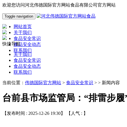
欢迎您访问河北伟德国际官方网站食品有限公司官方网站
Toggle navigation
网站首页
关于我们
食品安全常识
快捷导航
食品安全动态
联系我们
关于我们
食品安全常识
食品安全动态
联系我们
当前位置：
伟德国际官方网站
>
食品安全常识
> > 新闻内容
台前县市场监管局：“排雷步履
【发布时间 : 2025-12-26 19:30】 【人气 :
】