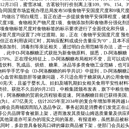
12月23日，蜜雪冰城、古茗较刊行价别离上涨109。9%、15
生健康委会同国度市场监视办理总局发布50项食物平安国度尺度和9
，均做出了明白规范，旨正在进一步提拔食物平安保障程度，健康
尺度3项、食物相关产物尺度1项、食物添加剂和食物养分强化剂
两项食物标签尺度对食物标签的标示要求进行了全面优化和升级
尺度均设置了2年过渡期。如，正在《食物平安国度尺度 预包拆食物
利用，但正在利用该词汇时，其响应配料或成分含量应为“0”，且
加剂、消毒剂等亲近相关，通过明白合用范畴等办法，进一步保障
，此中D-阿洛酮糖正式获批为新食物原料。据悉，D-阿洛酮糖（D
的70%。正在理化特征上，D-阿洛酮糖布局相对不变，且可以
盖饮料、乳成品、烘焙、糖果、冰品等多类食物工业范畴，也可
物科学手艺学会《D-阿洛酮糖的科学共识》中提到，D-阿洛酮
心血管和脂肪肝等健康问题，不只适合用于糖尿病人的公用食物，
20克/天，且鉴于婴长儿、妊妇及哺乳期妇女相关食用平安性材
径。获批不久后的9月23日，中粮集团颁布发表，旗下中粮生物
列，阿洛酮糖的贸易化历程较着提速。阿洛酮糖目前已获得美国、
糖市场规模约为1。477亿美元，估计2025年至2034年的复合年增加率将
山姆会员商铺因而陷入选品争议。事务起因是消费者们发觉正在山
公共品牌零食被新上架，进而激发其质疑山姆选质量量及供应商调
其他渠道亦可采办的现实之间的落差。有报道称，虽然新品被标注
取此同时，多款曾具备较高口碑的爆款商品被下架，使部门会员起