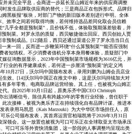
回应并未完全平息，会商进一步延长至山姆近年来的供应商调整
同时发生品牌取供应商的替代；三是商品正在包拆形式、品牌归
“山姆黑板报”板块，对部门产物的新旧版本差别进行申明。全体
本、效率之间若何取得均衡，若何维持选品差同化取会员信赖
“几乎全都是预制菜”，且价钱不低，体验取预期落差较着，并
用预制菜。对罗永浩的质疑，西贝敏捷做出回应。西贝创始人贾
非预制成品。[12]随后，西贝还通过渠道公开了罗永浩当日点
一来一回，反而进一步鞭策环绕“什么算预制菜”“能否应强制
消费者知情权。不少消费者借机分享本身用餐体验，质疑部门中
询数据显示，2023年中国预制菜市场规模为3616亿元，并
，为了行业的有序健康成长，若何进一步厘清“预制菜”的定义鸿
5年10月27日，沃尔玛中国颁布发表，录用刘鹏为山姆会员店业
效。[14]沃尔玛中国正在推文中称，这是沃尔玛持续加大对
具有多年零售、电商取品牌运营经验。其上任，也被视为山姆正
5年10月1日起，原奥乐齐中国CEO Christoph
代亦出清晰信号。陈佳具有跨越20年的零售行业经验，曾任职于
理。此次接棒，被视为奥乐齐正在持续强化自有品牌计谋、推进本
用马凯思（Kais Marzouki）为大中华区市场担任人，原
可口可乐公司颁布发表，其首席运营官柏瑞凯将于2026年3月31日
较深领会。这一放置也被视为可口可乐正在全球取亚太市场承压
巢、可口可乐等外资快消集团，这一阶段的人事调整均呈现出类