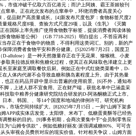
4。3%，市值冲破千亿取六百亿港元；而沪上阿姨、霸王茶姬较刊
项尺度点窜单。正在此次发布的点窜单中，环绕消费者高度关心
，促品财产高质量成长。[4]新发布尺度包罗：食物标签尺度2
质量规格尺度8项、查验方式尺度29项，以及《生乳》《灭菌
，正在国际上率先推广使用食物数字标签，提拔消费者阅读体验
标签公例》（GB 7718-2025）明白提出，不答应再利
本不应当存正在于食物中的物质，不得利用这类词汇。别的，新的产
消费者食物平安和养分健康。[5]2025年7月2日，国度卫
-allulose）是一种天然微量存正在于无花果、猕猴桃、小麦
或许参取美拉德反映和焦糖化过程，使其正在风味取色泽建立上更
延长至家庭烹调取餐饮后厨。例如正在中式红烧类菜肴中，D-
糖正在人体内代谢不会导致血糖和胰岛素程度上升。由于其热量
也正在药品开辟中显示出普遍的使用前景。[6]不外，通知布
料不脚，上述人群不宜食用。正在财产端，获批名单中已涵盖采
科技取中粮养分健康研究院结合研发的D-阿洛酮糖正式上市。
日本、韩国、、等14个国度和地域的律例许可。研究机构
跨越14%，市场空间持续扩大。[8]2025年7月15日，一则“山姆下架多
姆APP或实体店发觉，太阳饼、米布丁、低糖蛋黄酥等已经热
整标的目的。[9]事务初期，会商次要集中于“会员制零售应
为“山姆专供款”，例如低糖好丽友·派强调减糖80%、可可含
头从头审视会员费所对应的现实价值。针对相关争议，山姆方面