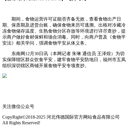
期间，食物运营许可证能否齐备无效，查看食物出产日
期、保质期及进货台账，确保食物来历可逃溯。出格对冷藏冷
冻食物储存温度、生熟食物分区存放等环境进行详尽查抄，提
示商户做好食材保鲜和场合消毒。同时，向商户普及《食物平
安法》相关学问，强调食物平安从体义务。
东南网12月30日讯（本网记者 朱琳 通信员 王泽煌）为切
实保障辖区群众饮食平安，建牢食物平安防地日，福州市五凤
组织深切辖区商铺开展食物平安专项查抄。
关注微信公众号
CopyRight©2018-2025 河北伟德国际官方网站食品有限公司
All Rights Reserved!