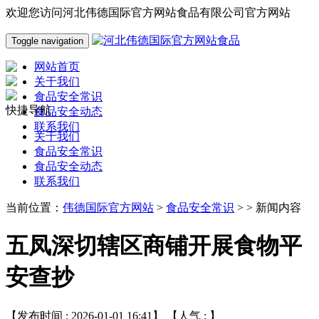
欢迎您访问河北伟德国际官方网站食品有限公司官方网站
Toggle navigation
网站首页
关于我们
食品安全常识
快捷导航
食品安全动态
联系我们
关于我们
食品安全常识
食品安全动态
联系我们
当前位置：
伟德国际官方网站
>
食品安全常识
> > 新闻内容
五凤深切辖区商铺开展食物平
安查抄
【发布时间 : 2026-01-01 16:41】 【人气 :
】