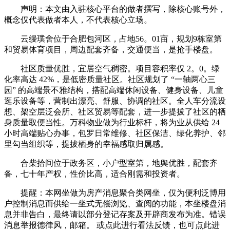
声明：本文由入驻核心平台的做者撰写，除核心账号外，
概念仅代表做者本人，不代表核心立场。
云缦璞舍位于合肥包河区，占地56。01亩，规划9栋室第
和贸易体育项目，周边配套齐备，交通便当，是抢手楼盘。
社区质量优胜，宜居空气稠密。项目容积率仅 2。0。绿
化率高达 42%，是低密质量社区。社区规划了 “一轴两心三
园” 的高端景不雅结构，搭配高端休闲设备、健身设备、儿童
逛乐设备等，营制出漂亮、舒服、协调的社区。全人车分流设
想、架空层泛会所、社区贸易等配套，进一步提拔了社区的栖
身质量取便当性。万科物业做为行业标杆，将为业从供给 24
小时高端贴心办事，包罗日常维修、社区保洁、绿化养护、邻
里勾当组织等，提拔栖身的幸福感取归属感。
合柴拾间位于政务区，小户型室第，地舆优胜，配套齐
备，七十年产权，性价比高，适合刚需和投资者。
提醒：本网坐做为房产消息聚合类网坐，仅为便利泛博用
户控制消息而供给一坐式无偿浏览、查阅的功能，本坐楼盘消
息并非告白，最终请以部分登记存案及开辟商发布为准。错误
消息举报德律风，邮箱。 或点此进行看法反馈，也可点此进