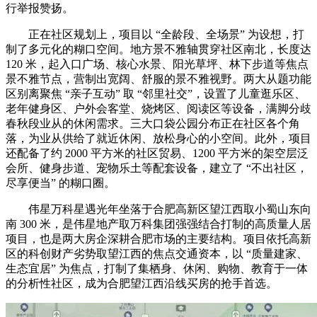
行举报赞扬。
正在社区规划上，项目以 “全龄段、全场景” 为设想，打
制了多元化的糊口空间。地方景不雅轴贯穿社区南北，长度达
120 米，起入口广场、核心水景、阳光草坪、林下步道等焦点
景不雅节点，营制出宽阔、舒服的景不雅视野。两大从题功能
区别离聚焦 “亲子互动” 取 “邻里社交”，设置了儿童逛乐区、
老年健身区、户外会客堂、烧烤区、阅读区等设备，满脚分歧
春秋段业从的休闲需求。三大口袋公园分布正在社区各个角
落，为业从供给了就近休闲、放松身心的小空间。此外，项目
还配备了约 2000 平方米的社区贸易、1200 平方米的架空层泛
会所、健身步道、宠物乐土等配套设备，建立了 “不出社区，
尽享便当” 的糊口圈。
伟星万科星遇光年坐落于合肥高新区望江西取小蜀山东向
南 300 米，是伟星地产取万科集团强强结合打制的高质量人居
项目，也是两大房企深耕合肥市场的主要结构。项目依托高新
区的科创财产劣势取望江西的焦点交通资本，以 “质量建家、
生态宜居” 为焦点，打制了集栖身、休闲、购物、教育于一体
的分析性社区，成为合肥望江西沿线买房的抢手首选。