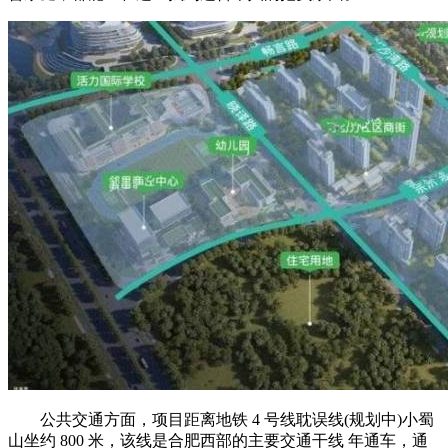
公共交通方面，项目距离地铁 4 号线耽误线(规划中)小蜀
山坐约 800 米，该线是合肥西部的主要交通干线 年通车，通