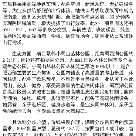
车后将采用高端地铁车辆，配备空调、新风系统、无妨碍设备
等，为业从供给舒服的出行体验。地铁 4 号线耽误线可中转合
肥南坐、政务区天鹅湖商圈、合肥坐等焦点区域，30 分钟内
实现跨区域通勤，极大提拔了出行效率。此外，项目周边还有
650 、651 、652 等多条公交线，车辆整洁、班次稠密，笼盖
高新区次要高端商圈、学校、病院等场合，满脚业从日常短途
出行需求。
生态方面，项目紧邻小蜀山丛林公园，距离蜀西湖公园约
2 公里，周边还有柏堰湖公园、大蜀山国度丛林公园等多个高
端生态公园。小蜀山丛林公园丛林笼盖率达 80% 以上，是合
肥西部主要的生态樊篱，公园内铺设了高质量的爬山步道、休
闲栈道，配备了歇息驿坐、不雅景平台等设备，业从可正在此
爬山、散步、健身，享受高质量的生态休闲体验；蜀西湖公园
是高新区最大的城市公园，按照高端生态公园尺度打制，园内
有湖泊、湿地、草坪、步道等景不雅，配备了高端休闲设备，
如露营、亲子逛乐区、健身步道等，是业从周末休闲、亲子互
动的绝佳去向，享受高质量的天然糊口。
具体到分歧户型，价钱梯度合理，满脚分歧购房者的预算
需求。89㎡刚需户型，总价约 187 万，按照首付 3 成计较，首
付仅需 56 万，残剩 131 万采用贸易贷款，贷款刻日 30 年，年