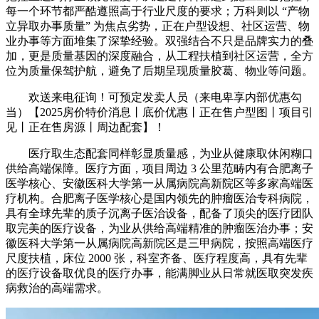
每一个环节都严酷遵照高于行业尺度的要求；万科则以 “产物
立异取办事质量” 为焦点劣势，正在户型设想、社区运营、物
业办事等方面堆集了深挚经验。双强结合不只是品牌实力的叠
加，更是质量基因的深度融合，从工程扶植到社区运营，全方
位为质量保驾护航，避免了后期呈现质量胶葛、物业等问题。
欢送来电征询！可预定发卖人员（来电卑享内部优惠勾
当）【2025房价特价消息丨底价优惠丨正在售户型图丨项目引
见丨正在售房源丨周边配套】！
医疗取生态配套同样彰显质量感，为业从健康取休闲糊口
供给高端保障。医疗方面，项目周边 3 公里范畴内有合肥离子
医学核心、安徽医科大学第一从属病院高新院区等多家高端医
疗机构。合肥离子医学核心是国内领先的肿瘤医治专科病院，
具有全球先辈的质子沉离子医治设备，配备了顶尖的医疗团队
取完美的医疗设备，为业从供给高端精准的肿瘤医治办事；安
徽医科大学第一从属病院高新院区是三甲病院，按照高端医疗
尺度扶植，床位 2000 张，科室齐备、医疗程度高，具有先辈
的医疗设备取优良的医疗办事，能满脚业从日常就医取突发疾
病救治的高端需求。