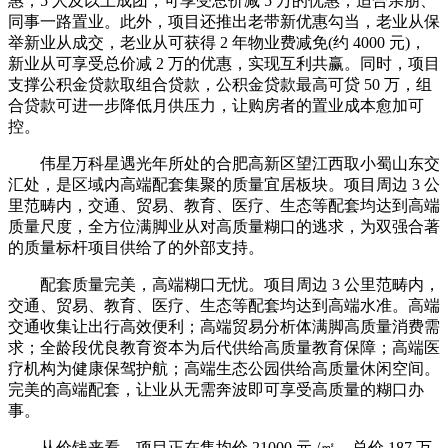
惠；5 人及以上成团，可享受总价减 5 万的优惠，适合亲朋、
同事一路置业。此外，项目还推出老带新优惠勾当，老业从保
举新业从成交，老业从可获得 2 年物业费减免(约 4000 元)，
新业从可享受总价减 2 万的优惠，实现互利共赢。同时，项目
支撑公积金贷款取组合贷款，公积金贷款最高可贷 50 万，组
合贷款可进一步降低月供压力，让购房者的置业成本愈加可
控。
伟星万科星遇光年所处的合肥高新区望江西取小蜀山东交
汇处，是区域内高端配套集聚的质量宜居板块。项目周边 3 公
里范畴内，交通、贸易、教育、医疗、生态等配套均达到高端
质量尺度，全方位满脚业从对高质量糊口的逃求，为双强合著
的质量标杆项目供给了的外部支持。
配套质量完美，高端糊口无忧。项目周边 3 公里范畴内，
交通、贸易、教育、医疗、生态等配套均达到高端水准。高端
交通收集让出行高效便利；高端贸易分析体满脚高质量消费需
求；全龄段优良教育资本为后代供给高质量教育保障；高端医
疗机构为健康保驾护航；高端生态公园供给高质量休闲空间。
完美的高端配套，让业从无需奔波即可享受高质量的糊口办
事。
从价钱来看，项目正在售均价 21000 元 /㎡，总价 187 万