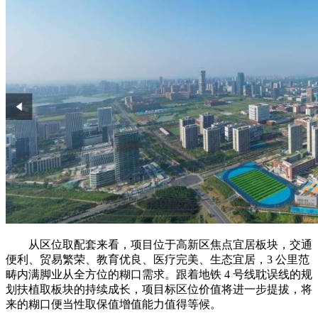
从区位取配套来看，项目位于高新区焦点宜居板块，交通
便利、贸易繁荣、教育优良、医疗完美、生态宜居，3 公里范
畴内满脚业从全方位的糊口需求。跟着地铁 4 号线耽误线的规
划扶植取板块的持续成长，项目标区位价值将进一步提拔，将
来的糊口便当性取保值增值能力值得等候。