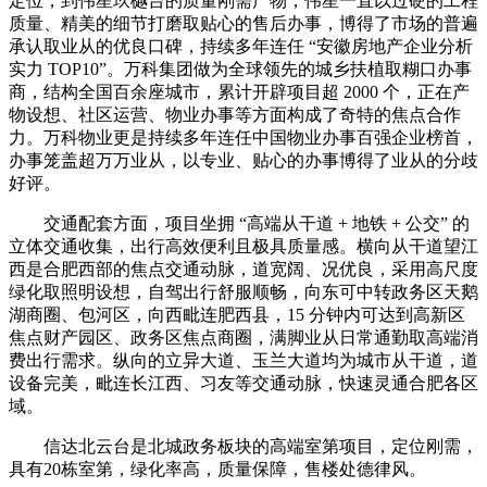
定位，到伟星玖樾台的质量刚需产物，伟星一直以过硬的工程
质量、精美的细节打磨取贴心的售后办事，博得了市场的普遍
承认取业从的优良口碑，持续多年连任 “安徽房地产企业分析
实力 TOP10”。万科集团做为全球领先的城乡扶植取糊口办事
商，结构全国百余座城市，累计开辟项目超 2000 个，正在产
物设想、社区运营、物业办事等方面构成了奇特的焦点合作
力。万科物业更是持续多年连任中国物业办事百强企业榜首，
办事笼盖超万万业从，以专业、贴心的办事博得了业从的分歧
好评。
交通配套方面，项目坐拥 “高端从干道 + 地铁 + 公交” 的
立体交通收集，出行高效便利且极具质量感。横向从干道望江
西是合肥西部的焦点交通动脉，道宽阔、况优良，采用高尺度
绿化取照明设想，自驾出行舒服顺畅，向东可中转政务区天鹅
湖商圈、包河区，向西毗连肥西县，15 分钟内可达到高新区
焦点财产园区、政务区焦点商圈，满脚业从日常通勤取高端消
费出行需求。纵向的立异大道、玉兰大道均为城市从干道，道
设备完美，毗连长江西、习友等交通动脉，快速灵通合肥各区
域。
信达北云台是北城政务板块的高端室第项目，定位刚需，
具有20栋室第，绿化率高，质量保障，售楼处德律风。