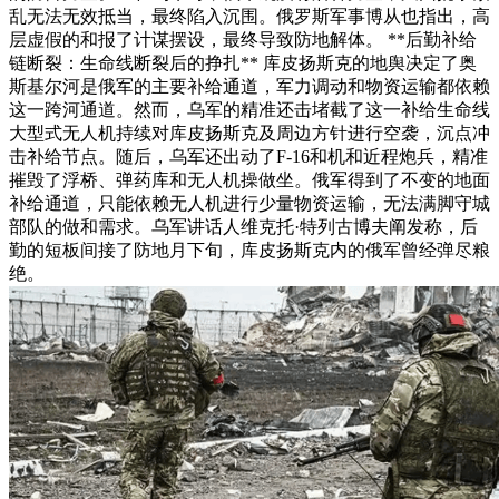
乱无法无效抵当，最终陷入沉围。俄罗斯军事博从也指出，高
层虚假的和报了计谋摆设，最终导致防地解体。 **后勤补给
链断裂：生命线断裂后的挣扎** 库皮扬斯克的地舆决定了奥
斯基尔河是俄军的主要补给通道，军力调动和物资运输都依赖
这一跨河通道。然而，乌军的精准还击堵截了这一补给生命线
大型式无人机持续对库皮扬斯克及周边方针进行空袭，沉点冲
击补给节点。随后，乌军还出动了F-16和机和近程炮兵，精准
摧毁了浮桥、弹药库和无人机操做坐。俄军得到了不变的地面
补给通道，只能依赖无人机进行少量物资运输，无法满脚守城
部队的做和需求。乌军讲话人维克托·特列古博夫阐发称，后
勤的短板间接了防地月下旬，库皮扬斯克内的俄军曾经弹尽粮
绝。