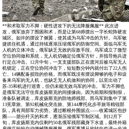
**和术取军力不脚：硬性进攻下的无法降服佩服** 此次进
攻，俄军放弃了围困和术，而是让第68师摆出一字长蛇阵硬攻
城区。如许的摆设了侧翼，使其成为乌军冲击的方针。乌军敏
捷抓住机遇，通过持续逐渐压缩俄军的防御空间。面临乌军无
人机的立体冲击，俄军缺乏无效的应敌手段。乌军成立了微型
空位协同做和系统，无人机切确定位俄军方针，并指导炮兵进
行定点冲击。12月中旬，一支支援部队正在渡河后被乌军无人
机锁定，正在空位协同冲击下，短短数分钟内就付出了22人伤
亡、14辆配备损毁的价格。而俄军既没有摆设脚够的电子和设
备来乌军的无人机，也缺乏无人机做和的协同，以至出动了
苏-35和机进行巡查，但仍未能无效乌军的冲击。 军力不脚也
是俄军无法守住库皮扬斯克的间接缘由。因为前期和报制假，
准备队被调走，库皮扬斯克的防地师残部。而乌军则集中了第
13宪章旅、第92机械化突击旅、第144摩托化步卒旅等精锐部
队，具有局部军力劣势。通过断根外围据点——收紧城区包抄
圈——朋分歼灭的和术，逐渐压缩俄军节制区域。到12月下
旬，库皮扬斯克内仅剩约50名俄军残部藏身下水道，最终外籍
雇佣兵纷纷自动缴械降服佩服。俄军事博从的转向也进一步冲