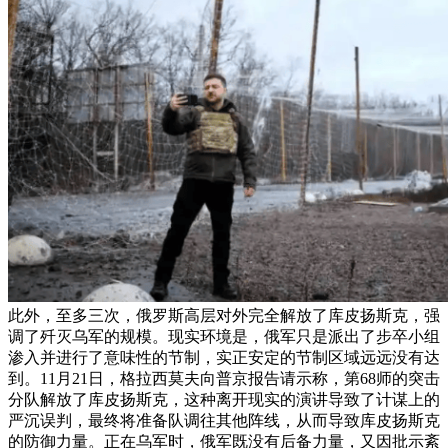
此外，至多三次，俄罗斯高层对外完全解放了库皮扬斯克，强
调了歼灭乌军的规模。现实环境是，俄军只是派出了步卒小组
渗入并进行了意味性的节制，实正安定的节制区域远远没有达
到。11月21日，格拉西莫夫向普京报告请示称，第68师的突击
分队解放了库皮扬斯克，这种离开现实的演讲导致了计谋上的
严沉误判，最终将准备队调往其他阵线，从而导致库皮扬斯克
的防御力量。正在乌军时，俄军既没有后备力量，又因批示紊