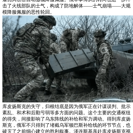
击了火线部队的士气，构成了防地解体——士气崩塌——大规
模降服佩服的恶性轮回。
库皮扬斯克的失守，归根结底是因为俄军正在计谋误判、批示
紊乱、和术和后勤亏弱等多方面的问题。这个主要的交通枢纽
的得失，间接影响了乌东阵线的补给和军力调动。得到库皮扬
斯克，俄军不只得到了堵截乌军顿巴斯补给线的环节节点，也
破灭了之前细心建立的胜利叙事。泽连斯基亲赴库皮扬斯克视