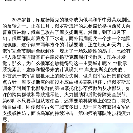
2025岁暮，库皮扬斯克的抢夺成为俄乌和平中最具戏剧性
的反转之一。正在11月，俄罗斯戎行的总参谋长格拉西莫夫向
普京演讲称，俄军已攻占了库皮扬斯克。然而，到了12月下
旬，俄军部队却藏身于下水道，而外籍雇佣兵一个接一个地降
服佩服。这个颠末两年抢夺的计谋要地，正在短短40天内，从
俄军完全节制到全线解体，履历了一场戏剧性的易手。已经有
些人质疑泽连斯基正在库皮扬斯克四周打卡做秀，现在才发
觉，那么，为什么俄军会敏捷得到这一主要城市呢？ **批示
系统紊乱：虚假和报带来的计谋误判** 库皮扬斯克的失败，
起首源于俄军高层批示上的致命失误。做为俄军西部集群的焦
点方针，库皮扬斯克的和役本应由相关部队担任，但俄罗斯却
调来了附属于北部集群的第68摩托化步卒师做为从攻部队。如
许的跨集群做和导致批示链、火力援助和后勤保障完全脱节。
第68师不只要承担从攻使命，还需要填补防地上的空白，持久
独自做和。即便俄军占领了城市多日，却一直没有获得友军的
支援或换防，面临乌军的持续冲击，第68师的部队逐步精疲力
尽。