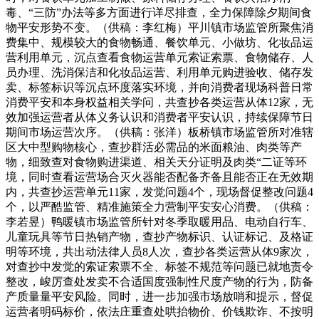
毒、“三防”办法等多方面进行详尽排查，全力保障除夕期间食
物平安形势不变。（供稿：李红梅）平川镇市场监管所聚焦消
费集中、规模较大的食物畅通、餐饮单元、小做坊、化妆品运
营利用单元，沉点查看食物运营单元索证索票、食物储存、人
员办理、洗消保洁和化妆品运营、利用单元购进验收、储存发
卖、标签标识等沉点环度落实环境，并向消费者现场科普日常
消费平安和本身权益相关学问，共查抄各类运营从体12家，无
效加强运营者从体义务认识和消费者平安认识，持续保障节日
期间市场运营次序。（供稿：张洋）板桥镇市场监管所对准辖
区大中型购物核心，查抄群活必需品的米面粮油、肉类等产
物，细致查对食物购进渠道、相关天分证明及肉类“二证等环
境，同时查看运营场合灭火器能否配备齐备且能否正在无效期
内，共查抄运营单元11家，发觉问题4个，现场督促整改问题4
个，以严酷监管、精准施策全力营制平安安心消费。（供稿：
李若昱）鸭暖镇市场监管所针对冬季取暖用品、电动自行车、
儿童玩具等节日热销产物，查抄产物标识、认证标记、及格证
明等环境，共出动法律人员8人次，查抄各类运营从体9家次，
对查抄中发觉的索证索票不全、标签不规范等问题已就地责令
整改，峻厉查处发卖不合适国度强制性尺度产物的行为，防备
产质量量平安风险。同时，进一步加强市场放哨和提示，督促
运营者明码标价，依法庄重查处哄抬物价、价钱欺诈、不按明