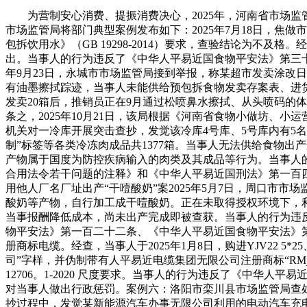
为营制安心消费、提振消费决心，2025年，河南省市场监管
市场监管局将部门典型案例发布如下：2025年7月18日，焦
包拆饮用水》（GB 19298-2014）要求，查验结论为不及格
出。当事人的行为违反了《中华人平易近国食物平安法》第三十四
年9月23日，永城市市场监管局接到举报，称某超市发卖涂改
有油墨擦拭踪迹，当事人未能供给预包拆食物发卖存案表、进货单
发卖20箱后，推销员正在9月通过松喷鼻水擦拭、从头喷码的
条之，2025年10月21日，该局根据《河南省食物小做坊、小
机关对一冷库开展突击查抄，发觉该冷库4号库、5号库内有5
制”标签等各类冷冻肉成品共1377箱。当事人无法供给食物
产物属于国度为防控疾病输入的肉类及其成品等行为。当事人
合用法令若干问题的注释》和《中华人平易近国刑法》第一百四
用他人厂名厂址出产“干噎酸奶”案2025年5月7日，周口市
酸奶等产物，自行加工成干噎酸奶。正在未取得授权环境下，利
当事报酬降低成本，尚未出产完成即被查获。当事人的行为违
物平安法》第一百二十二条、《中华人平易近国食物平安法》第
册商标电缆。经查，当事人于2025年1月8日，购进YJV22 5
司”字样，并伪制带有人平易近电缆集团无限公司注册商标“RM
12706。1-2020 尺度要求。当事人的行为违反了《中华
对当事人做出行政惩罚。案例六：洛阳市栾川县市场监管局查处
抄过程中，发觉某新能源汽车办事无限公司利用的电动汽车充电