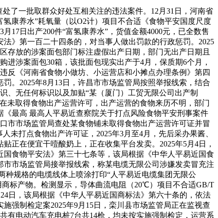
处了一批取群众好处互相关注的违法案件。12月31日，河南省
富氢康养水”耗氧量（以O2计）项目不合适《食物平安国度尺度
月17日出产200件“富氢康养水”，货值金额4000元，已全数售
安法》第一百二十四条的，对当事人做出罚款的行政惩罚。2025
卖区存放的涉案面包部门标注虚假出产日期，部门无出产日期且
购进涉案面包30箱，该批面包现实出产于4月，保质期6个月，
为违反《河南省食物小做坊、小运营店和小摊点办理条例》第四
罚。2025年8月13日，许昌市市场监管局按照举报线索，结合
标识、无任何标识以及加贴“某（厦门）工贸无限公司出产制
正在未取得食物出产运营许可，出产运营的食物来历不明，部门
《最高 最高人平易近查察院关于打点风险食物平安刑事案件
：周口市市场监管局查处某食物铺未取得食物出产运营许可证并冒
人未打点食物出产许可证，2025年3月至4月，先后采办果酱、
正在便宜干噎酸奶上，正在收集平台发卖。2025年5月4日，
近国食物平安法》第三十七条等，该局根据《中华人平易近国食
新郑市市场监管局接举报线索，称某电缆无限公司涉嫌发卖冒充注
正在此中两种规格的电缆线体上喷涂打印“人平易近电缆集团无限公
商标产物。检测显示，导体曲流电阻（20℃）项目不合适GB/T
11月24日，该局根据《中华人平易近国商标法》第六十条的，依法
强制检定案2025年9月15日，栾川县市场监管局正在监视查
共有电动汽车充电桩7台共14枪，均未按实施强制检定，运营系