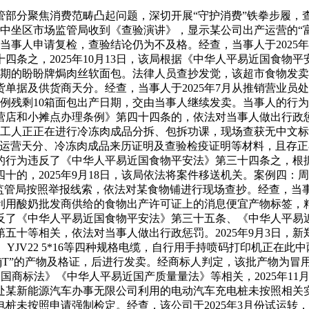
部分聚焦消费范畴凸起问题，深切开展“守护消费”铁拳步履，查
做市中坐区市场监管局收到《查验演讲》，显示某公司出产运营的“
。经当事人申请复检，查验结论仍为不及格。经查，当事人于2025年3
条之，2025年10月13日，该局根据《中华人平易近国食物平
日期的盼盼牌焗肉丝软面包。法律人员查抄发觉，该超市食物发
据及供货商天分。经查，当事人于2025年7月从推销营业员处
体例残剩10箱面包出产日期，交由当事人继续发卖。当事人的行
运营店和小摊点办理条例》第四十四条的，依法对当事人做出行政惩
名工人正正在进行冷冻肉成品分拆、包拆功课，现场查获无中文
出产运营天分、冷冻肉成品来历证明及查验检疫证明等材料，且存
的行为违反了《中华人平易近国食物平安法》第三十四条之，根据
十的，2025年9月18日，该局依法将案件移送机关。案例四
市场监管局按照举报线索，依法对某食物铺进行现场查抄。经查，当事
用酸奶批发商供给的食物出产许可证上的消息便宜产物标签，粘贴
反了《中华人平易近国食物平安法》第三十五条、《中华人平易
五十等相关，依法对当事人做出行政惩罚。2025年9月3日，
*25、YJV22 5*16等四种规格电缆，自行用手持喷码打印机
jT”的产物及格证，后进行发卖。经商标人判定，该批产物为冒用
人平易近国商标法》《中华人平易近国产质量量法》等相关，2025年
某新能源汽车办事无限公司利用的电动汽车充电桩未按照相关实施
桩未按照申请强制检定。经查，该公司于2025年3月份试运转，