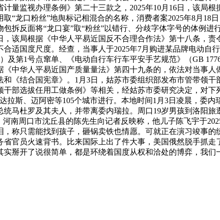
南省计量监视办理条例》第二十三款之，2025年10月16日，该
“龙口粉丝”地舆标记相混合的名称，消费者案2025年8月1
袋，产物包拆反面将“龙口宴”取“粉丝”以错行、分歧字体字号的体
9日，该局根据《中华人平易近国反不合理合作法》第十八条，责令
合适国度尺度。经查，当事人于2025年7月购进某品牌电动自
22）及第1号点窜单、《电动自行车行车平安手艺规范》（GB 17
局根据《中华人平易近国产质量量法》第四十九条的，依法对当事
和《结合国宪章》。1月3日，姑苏市委组织部发布市管带领干
领干部选拔任用工做条例》等相关，经姑苏市委研究决定，对下
达拉斯、迈阿密等105个城市进行。本地时间1月3日凌晨，委
统马杜罗及其夫人，并带离委内瑞拉。周口19岁男孩到洛阳旅
，河南周口市沈丘县的陈先生向记者反映称，他儿子陈飞宇于202
泪，称只需能找到孩子，砸锅卖铁也情愿。可就正在演习竣事的统
省官员火速背书。比来国际上出了件大事，美国俄然脱手抓走了
其实掰开了说很简单，都是环绕着国度从权和洽处的博弈，我们