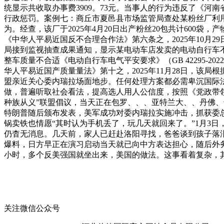
统显示共收取办事费3909。73元。当事人的行为违反了《河
行政惩罚。案例七：商丘市夏邑县市场监管局查处某粉丝厂利用取
为。经查，该厂于2025年4月20日出产粉丝20包共计600
《中华人平易近国反不合理合作法》第六条之，2025年10月2
局接到监视抽查成果通知，显示某电动车店发卖的电动自行车不
整车质量不合适《电动自行车电气平安要求》（GB 42295-20
华人平易近国产质量量法》第十之，2025年11月28日，该
盟亲近关心委内瑞拉场面地步。任何处理方案都必需卑沉国际法
做，普遍听取社会看法，提高选人用人公信度，按照《党政带
种族从义”联盟倡议，当天正在包罗、、、亚特兰大、、丹佛、
特朗普随后颁布发表，美军成功对委内瑞拉实施冲击，抓获委总
锅卖铁也情愿“其时认为手机丢了，玩几天就回来了。”1月3日
仍杳无消息。几天前，家人已赶赴洛阳寻找，爸爸谈到孩子落
爆料，日方早正在演习启动当天就已向中方表达担心，随后外务
小时，多个反美强国就坐出来，美国的做法。这事看着复杂，
关注微信公众号