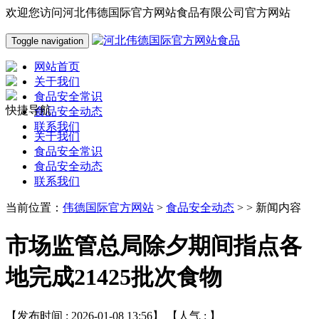
欢迎您访问河北伟德国际官方网站食品有限公司官方网站
Toggle navigation
网站首页
关于我们
食品安全常识
快捷导航
食品安全动态
联系我们
关于我们
食品安全常识
食品安全动态
联系我们
当前位置：
伟德国际官方网站
>
食品安全动态
> > 新闻内容
市场监管总局除夕期间指点各
地完成21425批次食物
【发布时间 : 2026-01-08 13:56】 【人气 :
】