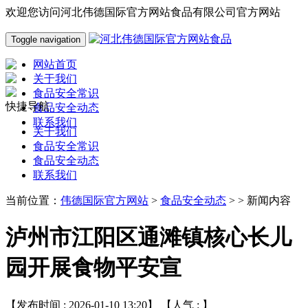
欢迎您访问河北伟德国际官方网站食品有限公司官方网站
Toggle navigation
网站首页
关于我们
食品安全常识
快捷导航
食品安全动态
联系我们
关于我们
食品安全常识
食品安全动态
联系我们
当前位置：
伟德国际官方网站
>
食品安全动态
> > 新闻内容
泸州市江阳区通滩镇核心长儿
园开展食物平安宣
【发布时间 : 2026-01-10 13:20】 【人气 :
】