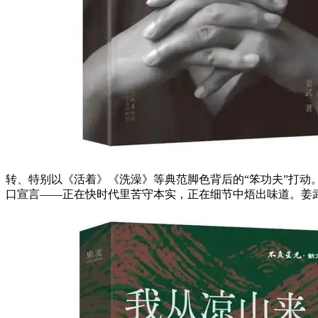
转、特别以《活着》《洗澡》等典范脚色背后的“笨功夫”打动
口宣言——正在快时代里苦守本实，正在细节中焐出味道。姜