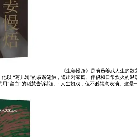
《生姜慢焐》是演员姜武人生的散
。他以 “蔫儿淘”的诙谐笔触，道出对家庭、伴侣和日常炊火的温
武用“留白”的聪慧告诉我们：人生如戏，但不必锐意表演。这是