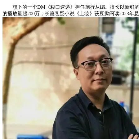
旗下的一个DM《糊口速递》担任施行从编。擅长以新鲜的
的播放量超200万；长篇悬疑小说《上妆》获豆瓣阅读2023