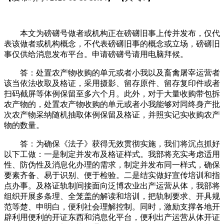
本文为磅礴号做者或机构正在磅礴旧事上传并发布，仅代
表该做者或机构概念，不代表磅礴旧事的概念或立场，磅礴旧
事仅供给消息发布平台。申请磅礴号请用电脑拜候。
答：处置农产物收购的单元或者小我以及畜禽屠宰运营者
该当依法收取及格证，采用摄影、留存原件、留存复印件或者
扫码截屏等体例保留至多六个月。此外，对于大量收购带包拆
农产物的，处置农产物收购的单元或者小我能够对同终身产批
次农产物采纳随机抽取体例保留及格证，并照实记实收购农产
物的数量。
答：为确保《法子》获得无效贯彻实施，我们将沉点抓好
以下工做：一是制定并发布及格证样式。我部将充实考虑适用
性、防伪性及消息化办理的需求，制定并发布同一样式，确保
要素齐备、易于识别、便于检验。二是结实做好宣传培训和指
点办事。及格证轨制间接面向泛博农业出产运营从体，我部将
组织开展多条理、全笼盖的解读和培训，把轨制要求、开具规
范等楚、申明白，便利社会理解控制。同时，激励支撑各地开
辟利用便利的开证东西和消息化平台，便利出产运营从体开证