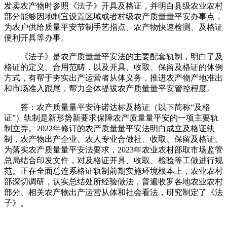
发卖农产物时参照《法子》开具及格证，并明白县级农业农村
部分能够因地制宜设置区域或者村级农产质量量平安办事点，
为农户供给质量平安节制手艺指点、农产物快速检测、及格证
便利开具等办事。
《法子》是农产质量量平安法的主要配套轨制，明白了及
格证的定义、合用范畴，以及开具、收取、保留及格证的体例
方式，有帮于夯实出产运营者从体义务，推进农产物产地准出
和市场准入跟尾，帮力全体提拔农产质量量平安管控程度。
答：农产质量量平安许诺达标及格证（以下简称“及格
证”）轨制是新形势新要求保障农产质量量平安的一项主要轨
制立异。2022年修订的农产质量量平安法明白成立及格证轨
制，农产物出产企业、农人专业合做社、收取、保留及格证。
为落实农产质量量平安法要求，2023年农业农村部取市场监管
总局结合印发文件，对及格证开具、收取、检验等工做进行规
范。正在全面总连系格证轨制前期实施环境根本上，农业农村
部深切调研，认实总结处所经验做法，普遍收罗各地农业农村
部分、相关农产物出产运营从体和社会看法，研究制定了《法
子》。