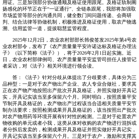
用证。三是加强部分协做通顺及格证使用跟尾。及格证轨制阐
扬感化的环节正在于“一证通行”、全链条跟尾，我部将加强取
市场监管等部分的沟通共同，健全数门间问题传递、会商研
判、结合法律等协做机制，积极推进及格证使用，取农产物逃
溯、信用监管一道，提拔聪慧监管程度。
2025年12月2日，农业农村部部长韩俊签发2025年第4号农
业农村部令，发布了《农产质量量平安许诺达标及格证办理法
子》（以下简称《法子》），将于2026年2月1日起实施。近
日，农业农村部律例司、农产质量量平安监管司担任人接管记
者采访，对《法子》相关环境进行领会读。
答：《法子》针对分歧从体提出了分歧要求，具体分为三
品种型：一是对于农产物出产企业、农人专业合做社，要求其
正在农产物产地按照出产批次开具及格证，并照实做好开具记
实，开具记实该当至多保留六个月。同时明白，按照质量平安
节制开具及格证的，农产物出产过程该当合适相关质量平安节
制办法要求；按照检测成果开具及格证的，该当按照出产批次
对农产物用药等环境开展有针对性的检测。二是对于处置农产
物收购的单元或者小我，这类从体对收购的农产物进行混拆或
者分拆后发卖的，检测成果开具及格证并照实做好开具记实，
开具记实该当至多保留六个月。三是对于农户，激励和支撑其