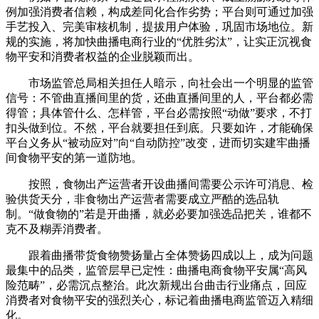
例加强消费者信赖，构成差同化合作劣势；平台则可通过加强
手艺投入、完美审核机制，提拔用户体验，巩固市场地位。新
规的实施，将加快曲播电商行业的“优胜劣汰”，让实正沉视食
物平安和消费者权益的企业脱颖而出。
市场监管总局相关担任人暗示，向社会出一个明显的监管
信号：不管曲直播间里的货，还曲直播间里的人，平台都必需
得管；具体管什么、怎样管，平台必需按照“动做”要求，不打
扣头做到位。不然，平台就要担任到底。只要如许，才能确保
平台义务从“被动应对”向“自动防控”改变，进而切实建牢曲播
间食物平安的第一道防地。
按照，食物出产运营者开设曲播间需要公示许可消息、检
验供货天分，非食物出产运营者需要成立严酷的选品轨
制。“做食物的”若是开曲播，就必必要加强选品把关，谁都不
克不及糊弄消费者。
跟着曲播带货食物赞扬量占全体赞扬四成以上，成为问题
最集中的品类，监管层早已定性：曲播电商食物平安属“高风
险范畴”，必需沉点整治。此次新规出台曲击行业痛点，回应
消费者对食物平安的强烈关心，标记着曲播电商监管迈入精细
化。