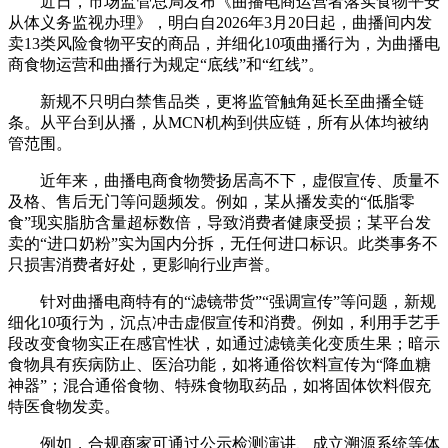
近日，市场监管总局发布《曲播电商运营者落实食物平安
从体义务监视办理》，明白自2026年3月20日起，曲播间内发
卖13类风险食物平安的商品，并细化10项曲播行为，为曲播电
商食物运营和曲播行为规定“底线”和“红线”。
新规不只明白禁售品类，更将监管触角延长至曲播全链
条。从平台到从播，从MCN机构到供应链，所有从体均被纳
管范围。
近年来，曲播电商食物赞扬居高不下，虚假宣传、质量不
及格、售后无门等问题频发。例如，某从播发卖的“低脂零
食”现实脂肪含量超标数倍，导致消费者健康受损；某平台发
卖的“进口奶粉”实为国内分拆，无任何进口标识。此类事务不
只损害消费者好处，更影响行业声誉。
针对曲播电商特有的“滤镜带货”“强调宣传”等问题，新规
细化10项行为，沉点冲击虚假宣传和消费。例如，利用手艺手
段改变食物实正在感官性状，如通过滤镜美化变质生果；暗示
食物具有疾病防止、医治功能，如将通俗饮料宣传为“降血糖
神器”；混合通俗食物、特殊食物取药品，如将固体饮料假充
特医食物发卖。
例如，合规商家可通过公示检测演讲、成立溯源系统等体