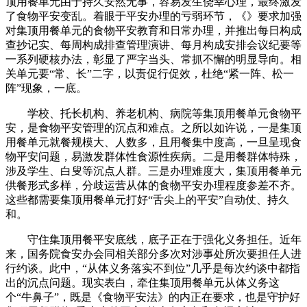
顶用餐单元由于持久安然无事，容易发生侥幸心理，最终激发
了食物平安变乱。着眼于平安办理的亏弱环节，《》要求加强
对集顶用餐单元的食物平安教育和日常办理，并推出每日构成
查抄记实、每周构成排查管理演讲、每月构成安排会议纪要等
一系列硬核办法，彰显了严字当头、常抓不懈的明显导向。相
关单元要“常、长”二字，以责促行促效，杜绝“紧一阵、松一
阵”现象，一底。
学校、托长机构、养老机构、病院等集顶用餐单元食物平
安，是食物平安管理的沉点和难点。之所以如许说，一是集顶
用餐单元就餐规模大、人数多，且用餐集中度高，一旦呈现食
物平安问题，易激发群体性食源性疾病。二是用餐群体特殊，
涉及学生、白叟等沉点人群。三是办理难度大，集顶用餐单元
供餐形式多样，分歧运营从体的食物平安办理程度参差不齐。
这些都需要集顶用餐单元打好“舌尖上的平安”自动仗、持久
和。
守住集顶用餐平安底线，底子正在于强化义务担任。近年
来，国务院食安办会同相关部分多次对涉事处所次要担任人进
行约谈。此中，“从体义务落实不到位”几乎是每次约谈中都指
出的沉点问题。现实表白，牵住集顶用餐单元从体义务这
个“牛鼻子”，既是《食物平安法》的内正在要求，也是守护好